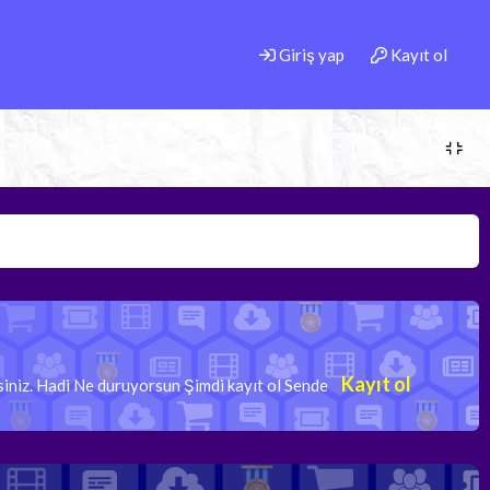
Giriş yap
Kayıt ol
Kayıt ol
rsiniz. Hadi Ne duruyorsun Şimdi kayıt ol Sende