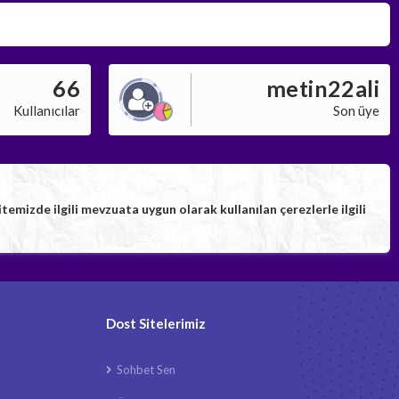
66
metin22ali
Kullanıcılar
Son üye
izde ilgili mevzuata uygun olarak kullanılan çerezlerle ilgili
Dost Sitelerimiz
Sohbet Sen