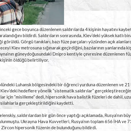
önceki gece boyunca düzenlenen saldırılarda 4 kişinin hayatını kaybet
alandığını bildirdi. Saldırıların sonrasında, Kiev’deki yüksek katlı bi
 görüldü. Görgü tanıkları, bazı füze parçaları yüzünden açık alanlar
n geceyi Kiev metrosuna sığınarak geçirdiğini, bazılarının yanlarında ki
krayna’nın güneydoğusundaki Dnipro kentiyle çevresine düzenlenen fü
kişinin öldüğü belirtiliyor.
olündeki Luhansk bölgesindeki bir öğrenci yurduna düzenlenen ve 21 
Kiev’deki hedeflere yönelik “sistematik saldırılar” gerçekleştireceğini
r için “misilleme” dedi, hipersonik hava balistik füzeleri de dahil, uzu
ilahlarla gerçekleştirildiğini kaydetti.
nskiy, saldırılardan bir gün önce yaptığı açıklamada, Rusya’nın büyü
bulunmuştu. Ukrayna Hava Kuvvetleri, Rusya’nın toplam 656 İHA ve 73 f
8 Zircon hipersonik füzenin de bulunduğunu bildirdi.