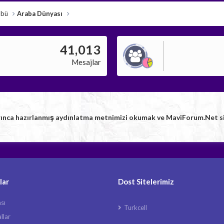
übü
Araba Dünyası
41,013
Mesajlar
rınca hazırlanmış aydınlatma metnimizi okumak ve MaviForum.Net sitem
lar
Dost Sitelerimiz
ası
Turkcell
llar