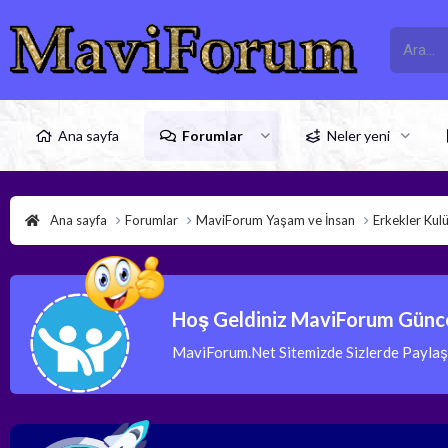
Ana sayfa
Forumlar
Neler yeni
Ana sayfa
Forumlar
MaviForum Yaşam ve İnsan
Erkekler Kul
Hoş Geldiniz MaviForum Günce
MaviForum.Net Sitemizde Sizlerde Paylaşım