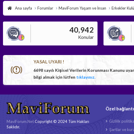
Ana sayfa
Forumlar
MaviForum Yaşam ve İnsan
Erkekler Kul
40,942
Konular
YASAL UYARI !
6698 sayılı Kişisel Verilerin Korunması Kanunu uya
bilgi almak için lütfen
tıklayınız.
Özel bağlantı
Gizlilik politik
MaviForum.Net
Copyright © 2024 Tüm Hakları
Saklıdır.
Şartlar ve kura