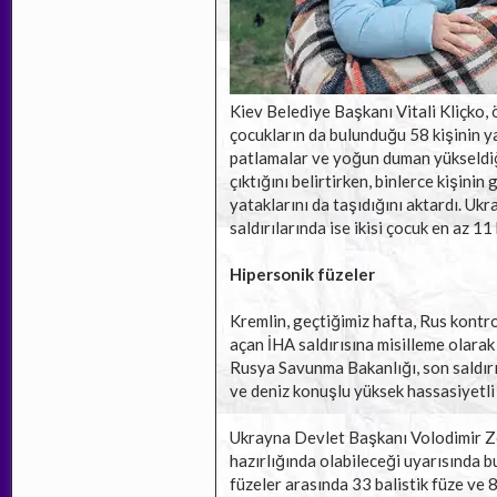
Kiev Belediye Başkanı Vitali Kliçko, 
çocukların da bulunduğu 58 kişinin yar
patlamalar ve yoğun duman yükseldiği
çıktığını belirtirken, binlerce kişini
yataklarını da taşıdığını aktardı. U
saldırılarında ise ikisi çocuk en az 11 
Hipersonik füzeler
Kremlin, geçtiğimiz hafta, Rus kontr
açan İHA saldırısına misilleme olarak 
Rusya Savunma Bakanlığı, son saldırıla
ve deniz konuşlu yüksek hassasiyetli s
Ukrayna Devlet Başkanı Volodimir Zele
hazırlığında olabileceği uyarısında 
füzeler arasında 33 balistik füze ve 