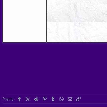
Facebook
X (Twitter)
Reddit
Pinterest
Tumblr
WhatsApp
E-posta
Link
Paylaş: