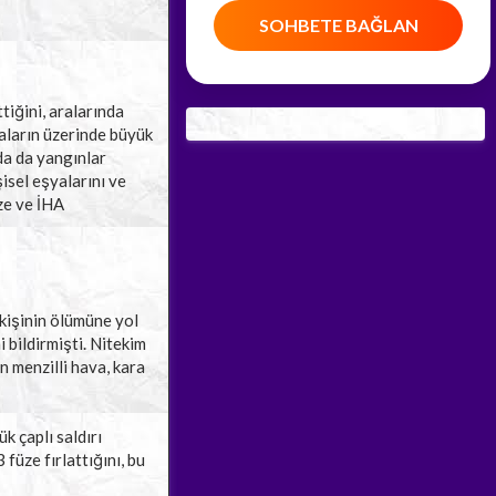
SOHBETE BAĞLAN
tiğini, aralarında
naların üzerinde büyük
da da yangınlar
şisel eşyalarını ve
ze ve İHA
kişinin ölümüne yol
 bildirmişti. Nitekim
n menzilli hava, kara
k çaplı saldırı
üze fırlattığını, bu