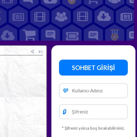
#1
SOHBET GİRİŞİ
💙
🔒
* Şifreniz yoksa boş bırakabilirsiniz.