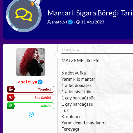
Mantarlı Sigara Böreği Tari
K
B
anatoLya
11 Ağu 2023
o
a
n
ş
b
l
u
a
y
n
11 Ağu 2023
u
g
b
ı
MALZEME LİSTESİ
a
ç
ş
t
6 adet yufka
l
a
Yarım kilo mantar
a
r
anatoLya
1 adet domates
t
i
Yönetici
a
h
1 adet sivri biber
n
i
1 çay bardağı süt
Site Sahibi
1 çay bardağı su
Admin
Tuz
Karabiber
Yarım demet maydanoz
Tereyağı