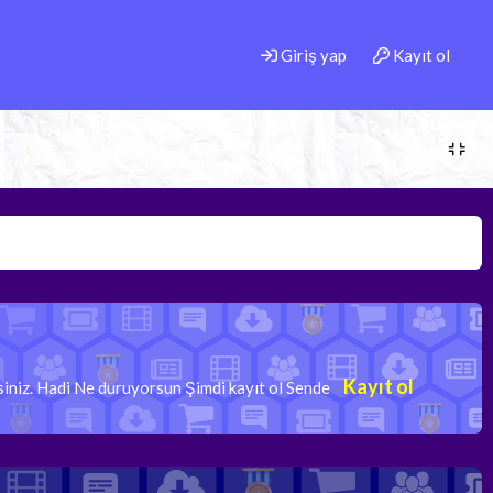
Giriş yap
Kayıt ol
Kayıt ol
rsiniz. Hadi Ne duruyorsun Şimdi kayıt ol Sende