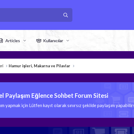
Articles
Kullanıcılar
ri
Hamur işleri, Makarna ve Pilavlar
l Paylaşım Eğlence Sohbet Forum Sitesi
 yapmak için Lütfen kayıt olarak sınırsız şekilde paylaşım yapabili