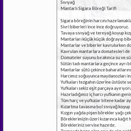
Sıvıyağ
Mantarlı Sigara Böreği Tarifi
Sigara böreğinin harcını hazırlamakla
Sivri biberleri ince ince doğruyoruz.
Tavaya sıvıyağ ve tereyağ koyup kız
Mantarları küçük küçük doğrayıp bibe
Mantarlar ve biberler kavrulurken d
Kavrulan mantarlara domatesleri de 
Domateler suyunu bırakınca su ve sü
Sütün tadı mantarlara geçince ayrı bi
Mantarlar sütü çekince baharatlarını 
Harcımız soğuyunca maydanozları ince
Yufkaları tezgahın üzerine üstüste s
Yufkaları sekiz eşit parçaya ayırıyor
Hazırladığımız iç harcı yufkanın geni
Tüm harç ve yufkalar bitene kadar ay
Kızartma tavasına bol sıvıyağ koyup 
Kızgın yağda pişen börekler yağı çek
Böreklerimizin üzeri kızarınca kağıt h
Börekleriniz servise hazırdır.