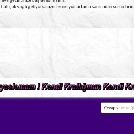
hava gezintinize başlayabilirsiniz.
ş hali çok yağlı geliyorsa üzerlerine yumurtanın sarısından sürüp fır
Cevap yazmak için