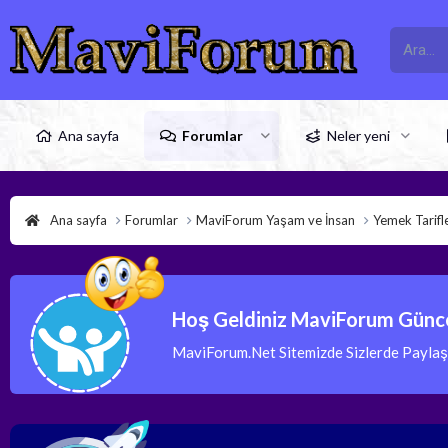
Ana sayfa
Forumlar
Neler yeni
Ana sayfa
Forumlar
MaviForum Yaşam ve İnsan
Yemek Tarifle
Hoş Geldiniz MaviForum Günce
MaviForum.Net Sitemizde Sizlerde Paylaşım