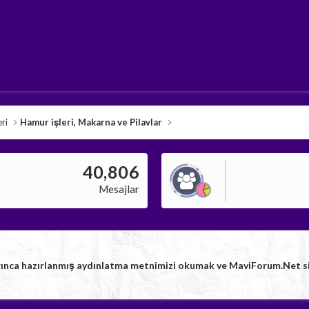
ri
Hamur işleri, Makarna ve Pilavlar
40,806
Mesajlar
rınca hazırlanmış aydınlatma metnimizi okumak ve MaviForum.Net sitem