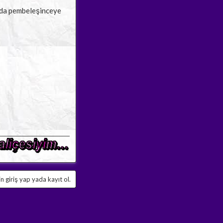
ında pembeleşinceye
 giriş yap yada kayıt ol.