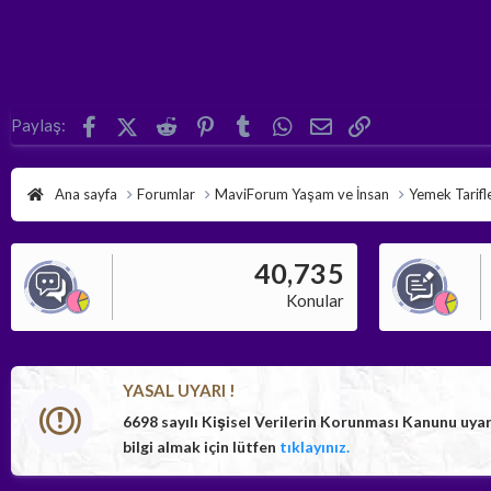
Facebook
X (Twitter)
Reddit
Pinterest
Tumblr
WhatsApp
E-posta
Link
Paylaş:
Ana sayfa
Forumlar
MaviForum Yaşam ve İnsan
Yemek Tarifle
40,735
Konular
YASAL UYARI !
6698 sayılı Kişisel Verilerin Korunması Kanunu uya
bilgi almak için lütfen
tıklayınız.