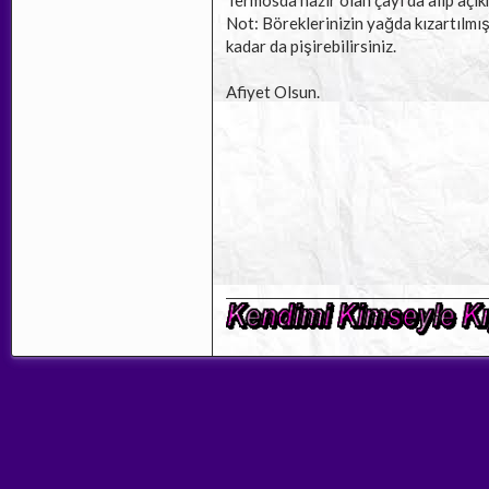
Termosda hazır olan çayı da alıp açık
Not: Böreklerinizin yağda kızartılmı
kadar da pişirebilirsiniz.
Afiyet Olsun.