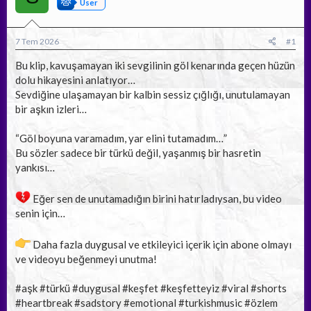
y
n
User
u
g
b
ı
a
ç
7 Tem 2026
#1
ş
t
Bu klip, kavuşamayan iki sevgilinin göl kenarında geçen hüzün
l
a
a
r
dolu hikayesini anlatıyor…
t
i
Sevdiğine ulaşamayan bir kalbin sessiz çığlığı, unutulamayan
a
h
bir aşkın izleri…
n
i
“Göl boyuna varamadım, yar elini tutamadım…”
Bu sözler sadece bir türkü değil, yaşanmış bir hasretin
yankısı…
Eğer sen de unutamadığın birini hatırladıysan, bu video
senin için…
Daha fazla duygusal ve etkileyici içerik için abone olmayı
ve videoyu beğenmeyi unutma!
#aşk #türkü #duygusal #keşfet #keşfetteyiz #viral #shorts
#heartbreak #sadstory #emotional #turkishmusic #özlem