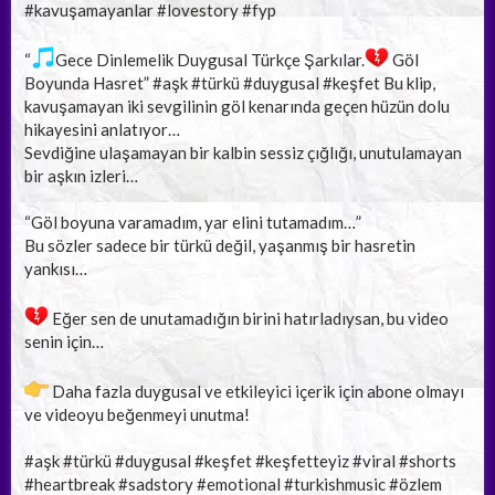
#kavuşamayanlar #lovestory #fyp
“
Gece Dinlemelik Duygusal Türkçe Şarkılar.
Göl
Boyunda Hasret” #aşk #türkü #duygusal #keşfet Bu klip,
kavuşamayan iki sevgilinin göl kenarında geçen hüzün dolu
hikayesini anlatıyor…
Sevdiğine ulaşamayan bir kalbin sessiz çığlığı, unutulamayan
bir aşkın izleri…
“Göl boyuna varamadım, yar elini tutamadım…”
Bu sözler sadece bir türkü değil, yaşanmış bir hasretin
yankısı…
Eğer sen de unutamadığın birini hatırladıysan, bu video
senin için…
Daha fazla duygusal ve etkileyici içerik için abone olmayı
ve videoyu beğenmeyi unutma!
#aşk #türkü #duygusal #keşfet #keşfetteyiz #viral #shorts
#heartbreak #sadstory #emotional #turkishmusic #özlem