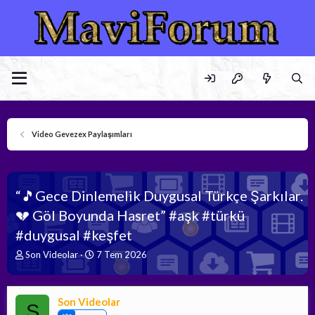
Video Gevezex Paylaşımları
“🎵Gece Dinlemelik Duygusal Türkçe Şarkılar.
💔 Göl Boyunda Hasret” #aşk #türkü
#duygusal #keşfet
K
B
Son Videolar
7 Tem 2026
o
a
n
ş
b
l
Son Videolar
u
a
S