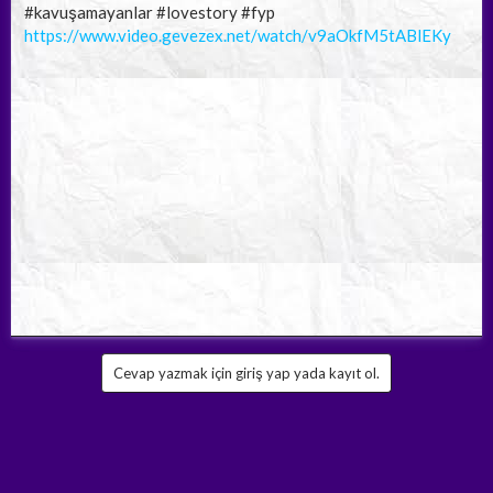
#kavuşamayanlar #lovestory #fyp
https://www.video.gevezex.net/watch/v9aOkfM5tABlEKy
Cevap yazmak için giriş yap yada kayıt ol.