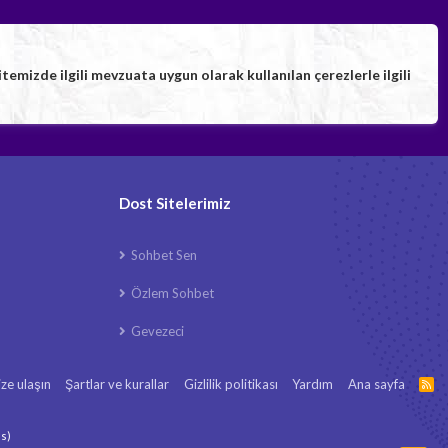
izde ilgili mevzuata uygun olarak kullanılan çerezlerle ilgili
Dost Sitelerimiz
Sohbet Sen
Özlem Sohbet
Gevezeci
ize ulaşın
Şartlar ve kurallar
Gizlilik politikası
Yardım
Ana sayfa
R
S
S
ls
)