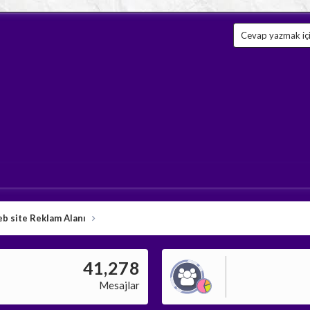
Cevap yazmak için
b site Reklam Alanı
41,278
Mesajlar