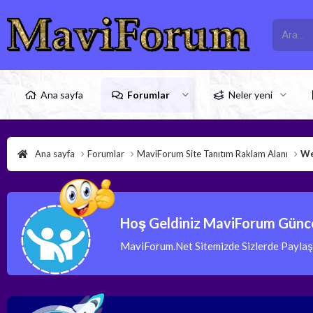
Ana sayfa
Forumlar
Neler yeni
Ana sayfa
Forumlar
MaviForum Site Tanıtım Raklam Alanı
We
Hoş Geldiniz MaviForum Günce
MaviForum.Net Sitemizde Sizlerde Paylaşım