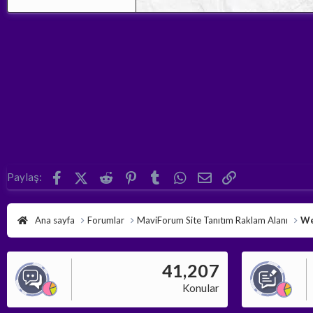
Facebook
X (Twitter)
Reddit
Pinterest
Tumblr
WhatsApp
E-posta
Link
Paylaş:
Ana sayfa
Forumlar
MaviForum Site Tanıtım Raklam Alanı
We
41,207
Konular