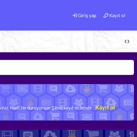
Giriş yap
Kayıt ol
Kayıt ol
rsiniz. Hadi Ne duruyorsun Şimdi kayıt ol Sende