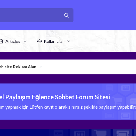
Articles
Kullanıcılar
b site Reklam Alanı
l Paylaşım Eğlence Sohbet Forum Sitesi
 yapmak için Lütfen kayıt olarak sınırsız şekilde paylaşım yapabili