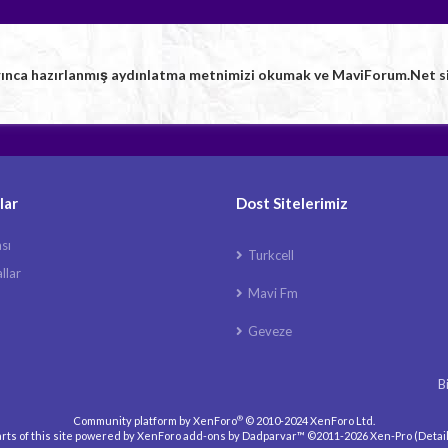
rınca hazırlanmış aydınlatma metnimizi okumak ve MaviForum.Net sitem
lar
Dost Sitelerimiz
ası
Turkcell
llar
Mavi Fm
Geveze
B
®
Community platform by XenForo
© 2010-2024 XenForo Ltd.
rts of this site powered by
XenForo add-ons by Dadparvar™
©2011-2026
Xen-Pro
(
Detai