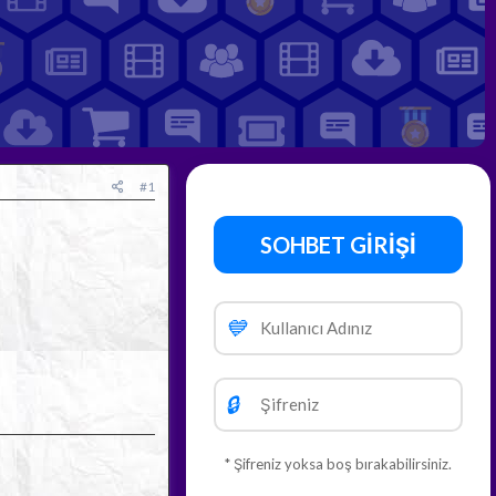
#1
SOHBET GİRİŞİ
💙
🔒
* Şifreniz yoksa boş bırakabilirsiniz.