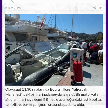
b
ı
a
ç
8 Tem 2026
#1
ş
t
l
a
a
r
t
i
a
h
n
i
Olay, saat 11.30 sıralarında Bodrum ilçesi Yalıkavak
Mahallesi'ndeki bir marinada meydana geldi. Bir motoryata
ait olan, marinaya demirli 8 metre uzunluğundaki lastik botta,
temizlik ve bakım çalışması sırasında patlama oldu.