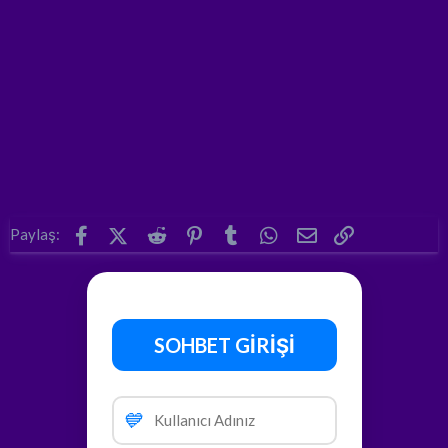
Facebook
X (Twitter)
Reddit
Pinterest
Tumblr
WhatsApp
E-posta
Link
Paylaş:
SOHBET GİRİŞİ
💙