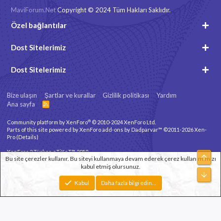
MaviForum.Net
Copyright © 2024 Tüm Hakları Saklıdır.
Özel bağlantılar
Dost Sitelerimiz
Dost Sitelerimiz
Bize ulaşın
Şartlar ve kurallar
Gizlilik politikası
Yardım
Ana sayfa
R
S
S
®
Community platform by XenForo
© 2010-2024 XenForo Ltd.
Parts of this site powered by
XenForo add-ons by Dadparvar™
©2011-2026
Xen-
Pro
(
Details
)
XenForo 2 Türkçe eTiKeT™ 2019
Üst
Bu site çerezler kullanır. Bu siteyi kullanmaya devam ederek çerez kullanımımızı
kabul etmiş olursunuz.
Xenforo Theme
© by ©XenTR
Alt
Genişlik
Toplam sorgu
12
Toplam zaman
0.1640s
En fazla bellek
Kabul
Daha fazla bilgi edin…
3.31MB