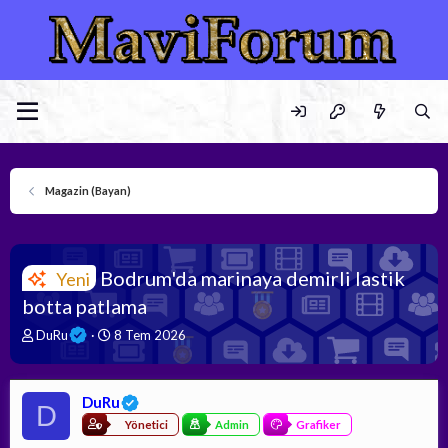
Magazin (Bayan)
Bodrum'da marinaya demirli lastik
Yeni
botta patlama
K
B
DuRu
8 Tem 2026
o
a
n
ş
b
l
DuRu
u
a
D
y
n
Yönetici
Admin
Grafiker
u
g