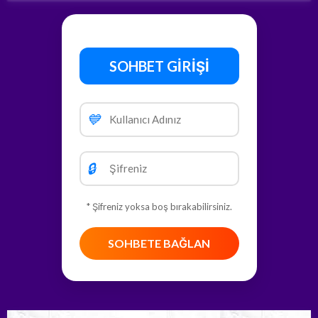
SOHBET GİRİŞİ
💙
🔒
* Şifreniz yoksa boş bırakabilirsiniz.
SOHBETE BAĞLAN