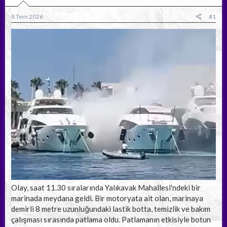
b
ı
a
ç
8 Tem 2026
#1
ş
t
l
a
a
r
t
i
a
h
n
i
Olay, saat 11.30 sıralarında Yalıkavak Mahallesi'ndeki bir
marinada meydana geldi. Bir motoryata ait olan, marinaya
demirli 8 metre uzunluğundaki lastik botta, temizlik ve bakım
çalışması sırasında patlama oldu. Patlamanın etkisiyle botun