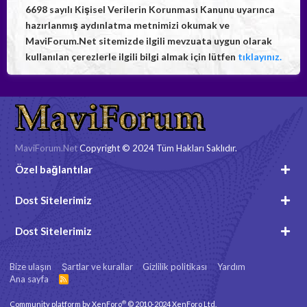
6698 sayılı Kişisel Verilerin Korunması Kanunu uyarınca
hazırlanmış aydınlatma metnimizi okumak ve
MaviForum.Net sitemizde ilgili mevzuata uygun olarak
kullanılan çerezlerle ilgili bilgi almak için lütfen
tıklayınız.
MaviForum.Net
Copyright © 2024 Tüm Hakları Saklıdır.
Özel bağlantılar
Dost Sitelerimiz
Dost Sitelerimiz
Bize ulaşın
Şartlar ve kurallar
Gizlilik politikası
Yardım
Ana sayfa
R
S
S
®
Community platform by XenForo
© 2010-2024 XenForo Ltd.