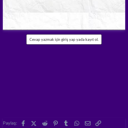
Cevap yazmak için giriş yap yada kayıt ol.
Facebook
X (Twitter)
Reddit
Pinterest
Tumblr
WhatsApp
E-posta
Link
Paylaş: