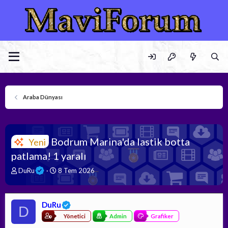
Araba Dünyası
Bodrum Marina'da lastik botta
Yeni
patlama! 1 yaralı
K
B
DuRu
8 Tem 2026
o
a
n
ş
b
l
DuRu
u
a
D
y
n
Yönetici
Admin
Grafiker
u
g