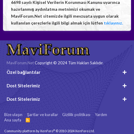
6698 sayılı Kişisel Verilerin Korunması Kanunu uyarınca
hazırlanmış aydınlatma metnimizi okumak ve
MaviForum.Net sitemizde ilgili mevzuata uygun olarak
kullanılan çerezlerle ilgili bilgi almak için lütfen
tıklayınız.
MaviForum.Net
Copyright © 2024 Tüm Hakları Saklıdır.
Özel bağlantılar
Dost Sitelerimiz
Dost Sitelerimiz
Bize ulaşın
Şartlar ve kurallar
Gizlilik politikası
Yardım
Ana sayfa
R
S
S
®
Community platform by XenForo
© 2010-2024 XenForo Ltd.