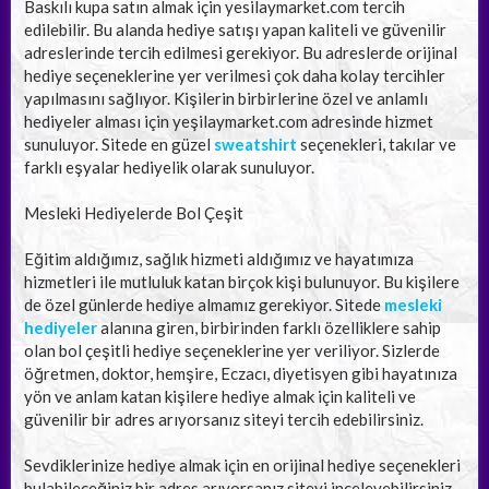
Baskılı kupa satın almak için yesilaymarket.com tercih
edilebilir. Bu alanda hediye satışı yapan kaliteli ve güvenilir
adreslerinde tercih edilmesi gerekiyor. Bu adreslerde orijinal
hediye seçeneklerine yer verilmesi çok daha kolay tercihler
yapılmasını sağlıyor. Kişilerin birbirlerine özel ve anlamlı
hediyeler alması için yeşilaymarket.com adresinde hizmet
sunuluyor. Sitede en güzel
sweatshirt
seçenekleri, takılar ve
farklı eşyalar hediyelik olarak sunuluyor.
Mesleki Hediyelerde Bol Çeşit
Eğitim aldığımız, sağlık hizmeti aldığımız ve hayatımıza
hizmetleri ile mutluluk katan birçok kişi bulunuyor. Bu kişilere
de özel günlerde hediye almamız gerekiyor. Sitede
mesleki
hediyeler
alanına giren, birbirinden farklı özelliklere sahip
olan bol çeşitli hediye seçeneklerine yer veriliyor. Sizlerde
öğretmen, doktor, hemşire, Eczacı, diyetisyen gibi hayatınıza
yön ve anlam katan kişilere hediye almak için kaliteli ve
güvenilir bir adres arıyorsanız siteyi tercih edebilirsiniz.
Sevdiklerinize hediye almak için en orijinal hediye seçenekleri
bulabileceğiniz bir adres arıyorsanız siteyi inceleyebilirsiniz.