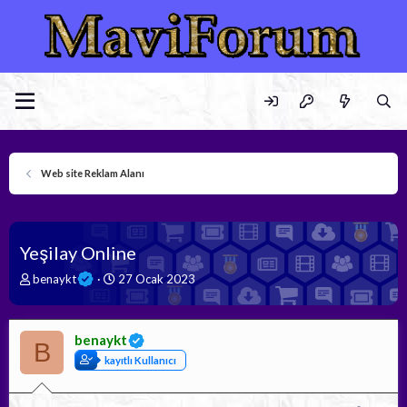
Web site Reklam Alanı
Yeşilay Online
K
B
benaykt
27 Ocak 2023
o
a
n
ş
b
l
benaykt
u
a
B
y
n
kayıtlı Kullanıcı
u
g
b
ı