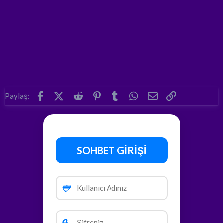
Facebook
X (Twitter)
Reddit
Pinterest
Tumblr
WhatsApp
E-posta
Link
Paylaş:
SOHBET GİRİŞİ
💙
🔒