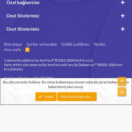
Özel bağlantılar
Dost Sitelerimiz
Dost Sitelerimiz
Bize ulaşın
Şartlar ve kurallar
Gizlilik politikası
Yardım
Ana sayfa
R
S
S
®
Community platform by XenForo
© 2010-2024 XenForo Ltd.
Parts of this site powered by
XenForo add-ons by Dadparvar™
©2011-2026
Xen-
Pro
(
Details
)
XenForo 2 Türkçe eTiKeT™ 2019
Üst
Bu site çerezler kullanır. Bu siteyi kullanmaya devam ederek çerez kullanımımızı
kabul etmiş olursunuz.
Xenforo Theme
© by ©XenTR
Alt
Genişlik
Toplam sorgu
12
Toplam zaman
0.1233s
En fazla bellek
Kabul
Daha fazla bilgi edin…
3.31MB