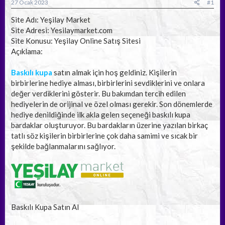
a
ç
27 Ocak 2023
#1
ş
t
l
a
Site Adı: Yeşilay Market
a
r
Site Adresi: Yesilaymarket.com
t
i
Site Konusu: Yeşilay Online Satış Sitesi
a
h
Açıklama:
n
i
Baskılı kupa
satın almak için hoş geldiniz. Kişilerin
birbirlerine hediye alması, birbirlerini sevdiklerini ve onlara
değer verdiklerini gösterir. Bu bakımdan tercih edilen
hediyelerin de orijinal ve özel olması gerekir. Son dönemlerde
hediye denildiğinde ilk akla gelen seçeneği baskılı kupa
bardaklar oluşturuyor. Bu bardakların üzerine yazılan birkaç
tatlı söz kişilerin birbirlerine çok daha samimi ve sıcak bir
şekilde bağlanmalarını sağlıyor.
Baskılı Kupa Satın Al