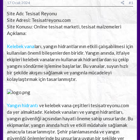
a
ç
r
17 Ocak 2024
#1
ş
t
l
a
Site Adı: Tesisat Reyonu
a
r
Site Adresi: Tesisatreyonu.com
t
i
Site Konusu: Online tesisat marketi, tesisat malzemeleri
a
h
Açıklama:
n
i
Kelebek vana
ları, yangın hidrantlarının etkili çalışabilmesi için
kullanılan önemli bileşenlerden biridir. Yangın anında, itfaiye
ekipleri kelebek vanalarını kullanarak hidrantlardan su çekip
yangını söndürme işlemine başlarlar. Bu vanalar, suyun hızlı
bir şekilde akışını sağlamak ve yangınla mücadeleyi
kolaylaştırmak için tasarlanmıştır.
Yangın hidrantı
ve kelebek vana çeşitleri tesisatreyonu.com
da yer almaktadır. Kelebek vanaları ve yangın hidrantları,
yangın güvenliği açısından hayati öneme sahip unsurlardır. Bu
ekipmanlar, yangın anında hızlı ve etkili müdahale sağlamak
amacıyla tasarlanmıştır. Şehir planlamasında ve yangın
güvenliği önlemlerinde bu unsurlara uygun bir şekilde yer