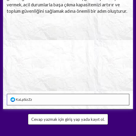
vermek, acil durumlarla başa çıkma kapasitemizi artırır ve
toplum güvenliğini sağlamak adına önemli bir adım oluşturur.
T
KaLpSizZz
e
p
k
i
Cevap yazmak için giriş yap yada kayıt ol.
l
e
r