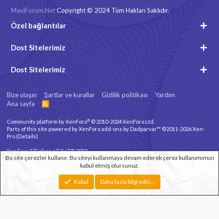
MaviForum.Net
Copyright © 2024 Tüm Hakları Saklıdır.
Özel bağlantılar
Dost Sitelerimiz
Dost Sitelerimiz
Bize ulaşın
Şartlar ve kurallar
Gizlilik politikası
Yardım
Ana sayfa
R
S
S
®
Community platform by XenForo
© 2010-2024 XenForo Ltd.
Parts of this site powered by
XenForo add-ons by Dadparvar™
©2011-2026
Xen-
Pro
(
Details
)
XenForo 2 Türkçe eTiKeT™ 2019
Bu site çerezler kullanır. Bu siteyi kullanmaya devam ederek çerez kullanımımızı
kabul etmiş olursunuz.
Xenforo Theme
© by ©XenTR
Genişlik
Toplam sorgu
12
Toplam zaman
0.3264s
En fazla bellek
Kabul
Daha fazla bilgi edin…
3.32MB