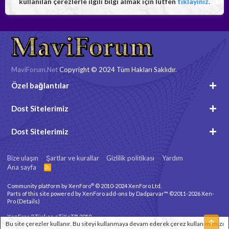
kullanılan çerezlerle ilgili bilgi almak için lütfen
tıklayınız.
MaviForum.Net
Copyright © 2024 Tüm Hakları Saklıdır.
Özel bağlantılar
Dost Sitelerimiz
Dost Sitelerimiz
Bize ulaşın
Şartlar ve kurallar
Gizlilik politikası
Yardım
Ana sayfa
R
S
S
®
Community platform by XenForo
© 2010-2024 XenForo Ltd.
Parts of this site powered by
XenForo add-ons by Dadparvar™
©2011-2026
Xen-
Pro
(
Details
)
XenForo 2 Türkçe eTiKeT™ 2019
Üst
Bu site çerezler kullanır. Bu siteyi kullanmaya devam ederek çerez kullanımımızı