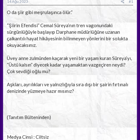
a
ç
14 Ağu 2023
#1
ş
t
l
a
O da şiir gibi meşrulaşınca ölür.”
a
r
t
i
“Şiirin Efendisi” Cemal Süreya’nın tren vagonundaki
a
h
sürgünlüğüyle başlayıp Darphane müdürlüğüne uzanan
n
i
çalkantılı hayat hikâyesinin bilinmeyen yönlerini bir solukta
okuyacaksınız.
Üvey anne zulmünden kaçarak yeni bir yaşam kuran Süreya’yı,
“Üstü kalsın” diyecek kadar yaşamaktan vazgeçiren neydi?
Çok sevdiği oğlu mu?
Aşkları, ayrılıkları ve yalnızlığıyla sıra dışı bir şairin fırtınalı
denizinde yüzmeye hazır mısınız?
(Tanıtım Bülteninden)
Medya Cinsi : Ciltsiz