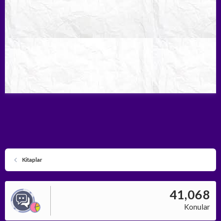
Kitaplar
41,068
Konular