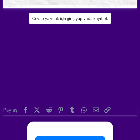
Cevap yazmak için giriş yap yada kayıt ol.
Facebook
X (Twitter)
Reddit
Pinterest
Tumblr
WhatsApp
E-posta
Link
Paylaş: