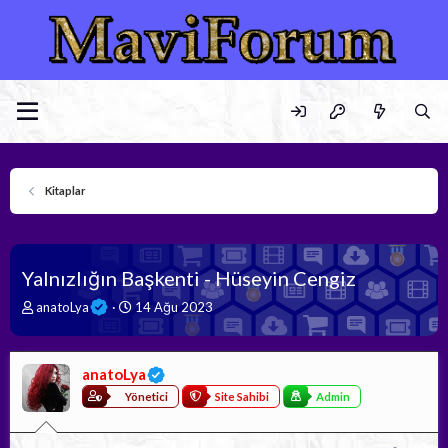
Kitaplar
Yalnızlığın Başkenti - Hüseyin Cengiz
K
B
anatoLya
14 Ağu 2023
o
a
n
ş
b
l
anatoLya
u
a
y
n
Yönetici
Site Sahibi
Admin
u
g
b
ı