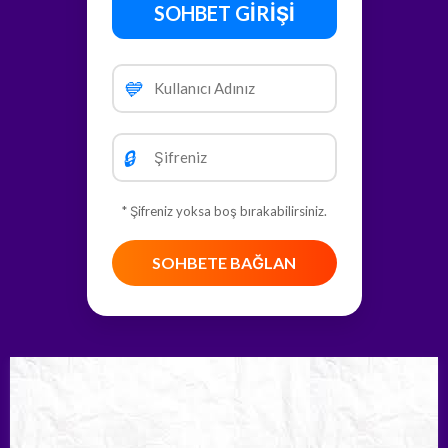
SOHBET GİRİŞİ
💙
🔒
* Şifreniz yoksa boş bırakabilirsiniz.
SOHBETE BAĞLAN