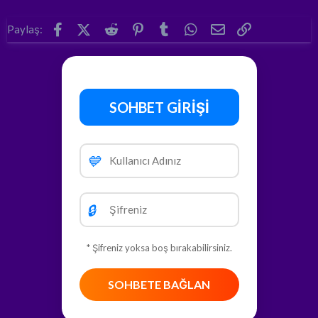
Facebook
X (Twitter)
Reddit
Pinterest
Tumblr
WhatsApp
E-posta
Link
Paylaş:
SOHBET GİRİŞİ
💙
🔒
* Şifreniz yoksa boş bırakabilirsiniz.
SOHBETE BAĞLAN