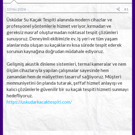
a
ç
r
ş
t
13 Nis 2026
#1
l
a
a
r
Üsküdar Su Kaçak Tespiti alanında modern cihazlar ve
t
i
profesyonel yöntemlerle hizmet veriyor, kırmadan ve
a
h
gereksiz masraf oluşturmadan noktasal tespit çözümleri
n
i
sunuyoruz. Deneyimli ekibimizle ev, iş yeri ve tüm yaşam
alanlarında oluşan su kaçaklarını kısa sürede tespit ederek
sorunun kaynağına doğrudan müdahale ediyoruz.
Gelişmiş akustik dinleme sistemleri, termal kameralar ve nem
ölçüm cihazlarıyla yapılan çalışmalar sayesinde hem
zamandan hem de maliyetten tasarruf sağlıyoruz. Müşteri
memnuniyetini ön planda tutarak, şeffaf hizmet anlayışı ve
kalıcı çözümlerle güvenilir bir su kaçak tespiti hizmeti sunmayı
hedefliyoruz.
https://uskudarkacaktespiti.com/