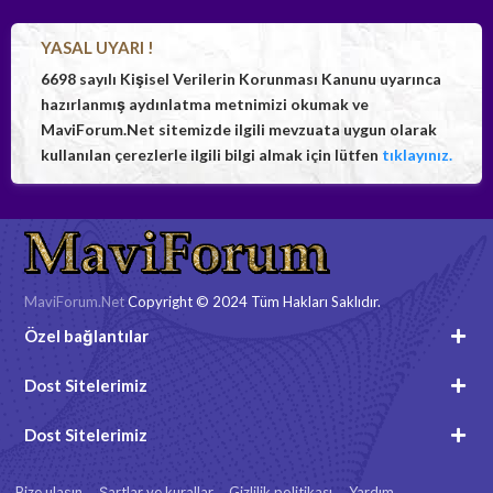
YASAL UYARI !
6698 sayılı Kişisel Verilerin Korunması Kanunu uyarınca
hazırlanmış aydınlatma metnimizi okumak ve
MaviForum.Net sitemizde ilgili mevzuata uygun olarak
kullanılan çerezlerle ilgili bilgi almak için lütfen
tıklayınız.
MaviForum.Net
Copyright © 2024 Tüm Hakları Saklıdır.
Özel bağlantılar
Dost Sitelerimiz
Dost Sitelerimiz
Bize ulaşın
Şartlar ve kurallar
Gizlilik politikası
Yardım