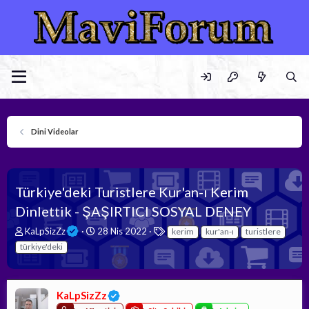
Dini Videolar
Türkiye'deki Turistlere Kur'an-ı Kerim
Dinlettik - ŞAŞIRTICI SOSYAL DENEY
K
B
E
KaLpSizZz
28 Nis 2022
kerim
kur'an-ı
turistlere
o
a
t
türkiye'deki
n
ş
i
b
l
k
u
a
e
y
n
t
KaLpSizZz
u
g
l