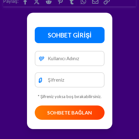
Facebook
X (Twitter)
Reddit
Pinterest
Tumblr
WhatsApp
E-posta
Link
Paylaş:
SOHBET GİRİŞİ
💙
🔒
* Şifreniz yoksa boş bırakabilirsiniz.
SOHBETE BAĞLAN