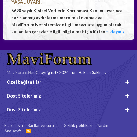
YASAL UYARI !
6698 sayılı Kişisel Verilerin Korunması Kanunu uyarınca
hazırlanmış aydınlatma metnimizi okumak ve
MaviForum.Net sitemizde ilgili mevzuata uygun olarak
kullanılan çerezlerle ilgili bilgi almak için lütfen
tıklayınız.
MaviForum.Net
Copyright © 2024 Tüm Hakları Saklıdır.
Özel bağlantılar
Dost Sitelerimiz
Dost Sitelerimiz
Bize ulaşın
Şartlar ve kurallar
Gizlilik politikası
Yardım
Ana sayfa
R
S