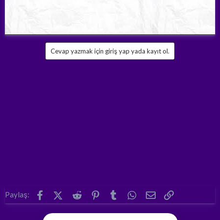
Cevap yazmak için giriş yap yada kayıt ol.
Facebook
X (Twitter)
Reddit
Pinterest
Tumblr
WhatsApp
E-posta
Link
Paylaş: