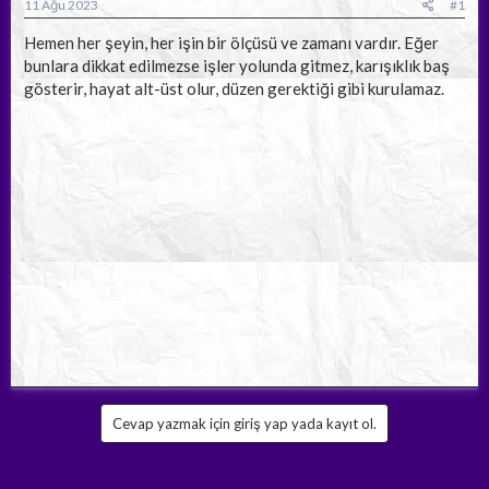
a
ç
11 Ağu 2023
#1
ş
t
l
a
Hemen her şeyin, her işin bir ölçüsü ve zamanı vardır. Eğer
a
r
bunlara dikkat edilmezse işler yolunda gitmez, karışıklık baş
t
i
gösterir, hayat alt-üst olur, düzen gerektiği gibi kurulamaz.
a
h
n
i
Cevap yazmak için giriş yap yada kayıt ol.