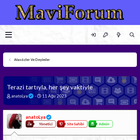
Atasözler Ve Deyimler
Terazi tartıyla, her şey vaktiyle
K
B
anatoLya
11 Ağu 2023
o
a
n
ş
b
l
anatoLya
u
a
y
n
Yönetici
Site Sahibi
Admin
u
g
b
ı