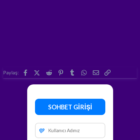
Facebook
X (Twitter)
Reddit
Pinterest
Tumblr
WhatsApp
E-posta
Link
Paylaş:
SOHBET GİRİŞİ
💙