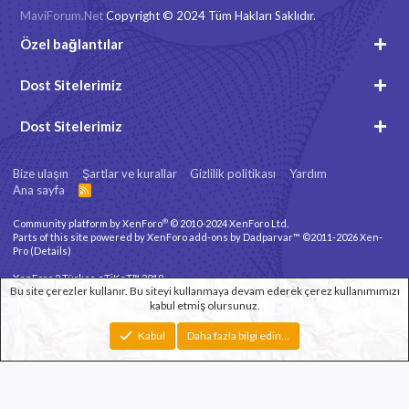
MaviForum.Net
Copyright © 2024 Tüm Hakları Saklıdır.
Özel bağlantılar
Dost Sitelerimiz
Dost Sitelerimiz
Bize ulaşın
Şartlar ve kurallar
Gizlilik politikası
Yardım
Ana sayfa
R
S
S
®
Community platform by XenForo
© 2010-2024 XenForo Ltd.
Parts of this site powered by
XenForo add-ons by Dadparvar™
©2011-2026
Xen-
Pro
(
Details
)
XenForo 2 Türkçe eTiKeT™ 2019
Bu site çerezler kullanır. Bu siteyi kullanmaya devam ederek çerez kullanımımızı
kabul etmiş olursunuz.
Xenforo Theme
© by ©XenTR
Genişlik
Toplam sorgu
12
Toplam zaman
0.0919s
En fazla bellek
Kabul
Daha fazla bilgi edin…
3.31MB