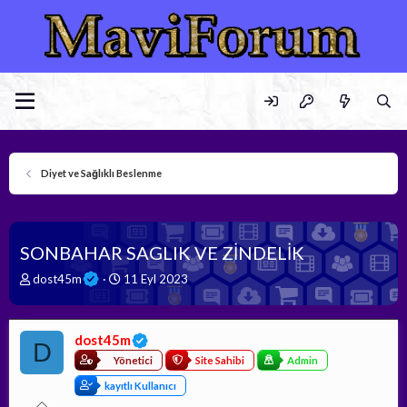
Diyet ve Sağlıklı Beslenme
SONBAHAR SAGLIK VE ZİNDELİK
K
B
dost45m
11 Eyl 2023
o
a
n
ş
b
l
dost45m
u
a
D
y
n
Yönetici
Site Sahibi
Admin
u
g
kayıtlı Kullanıcı
b
ı