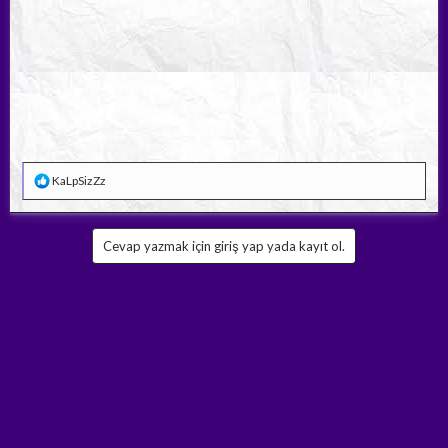
T
KaLpSizZz
e
p
k
i
Cevap yazmak için giriş yap yada kayıt ol.
l
e
r
: