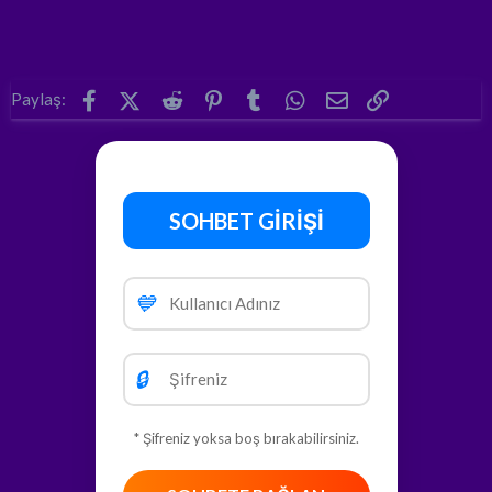
Facebook
X (Twitter)
Reddit
Pinterest
Tumblr
WhatsApp
E-posta
Link
Paylaş:
SOHBET GİRİŞİ
💙
🔒
* Şifreniz yoksa boş bırakabilirsiniz.