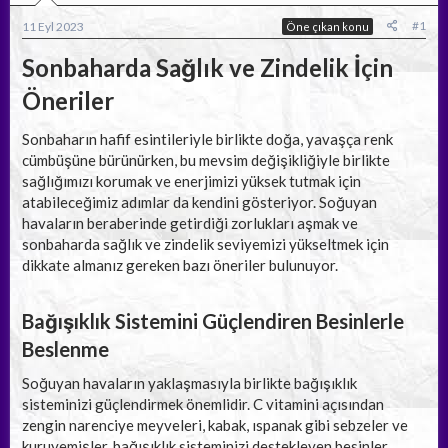
a
ç
ş
t
#1
11 Eyl 2023
Öne çıkan konu
l
a
a
r
Sonbaharda Sağlık ve Zindelik İçin
t
i
a
h
Öneriler
n
i
Sonbaharın hafif esintileriyle birlikte doğa, yavaşça renk
cümbüşüne bürünürken, bu mevsim değişikliğiyle birlikte
sağlığımızı korumak ve enerjimizi yüksek tutmak için
atabileceğimiz adımlar da kendini gösteriyor. Soğuyan
havaların beraberinde getirdiği zorlukları aşmak ve
sonbaharda sağlık ve zindelik seviyemizi yükseltmek için
dikkate almanız gereken bazı öneriler bulunuyor.
Bağışıklık Sistemini Güçlendiren Besinlerle
Beslenme
Soğuyan havaların yaklaşmasıyla birlikte bağışıklık
sisteminizi güçlendirmek önemlidir. C vitamini açısından
zengin narenciye meyveleri, kabak, ıspanak gibi sebzeler ve
kuruyemişler, bağışıklık sisteminizi destekleyen besinler