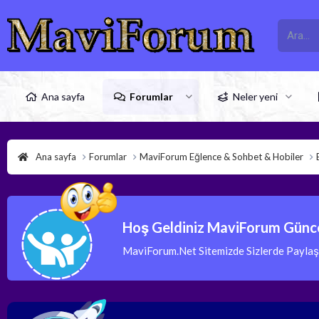
Ana sayfa
Forumlar
Neler yeni
Ana sayfa
Forumlar
MaviForum Eğlence & Sohbet & Hobiler
Hoş Geldiniz MaviForum Günce
MaviForum.Net Sitemizde Sizlerde Paylaşım