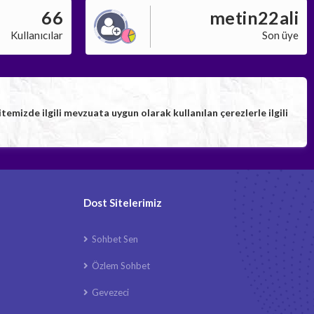
66
metin22ali
Kullanıcılar
Son üye
izde ilgili mevzuata uygun olarak kullanılan çerezlerle ilgili
Dost Sitelerimiz
Sohbet Sen
Özlem Sohbet
Gevezeci