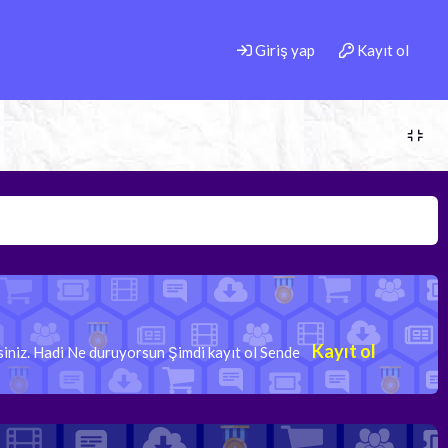
Giriş yap
Kayıt ol
Kayıt ol
rsiniz. Hadi Ne duruyorsun Şimdi kayıt ol Sende