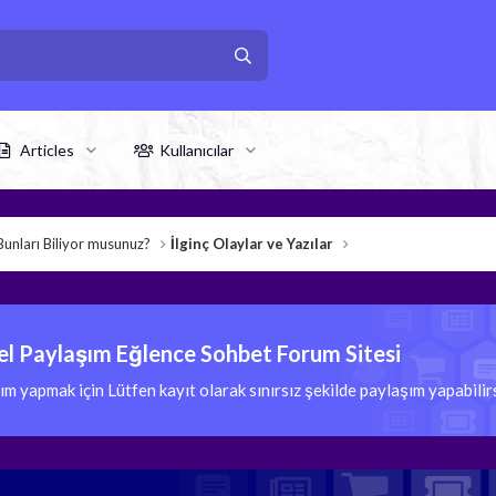
Articles
Kullanıcılar
Bunları Biliyor musunuz?
İlginç Olaylar ve Yazılar
l Paylaşım Eğlence Sohbet Forum Sitesi
 yapmak için Lütfen kayıt olarak sınırsız şekilde paylaşım yapabili