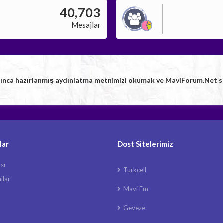
40,703
Mesajlar
rınca hazırlanmış aydınlatma metnimizi okumak ve MaviForum.Net sitem
lar
Dost Sitelerimiz
ası
Turkcell
llar
Mavi Fm
Geveze