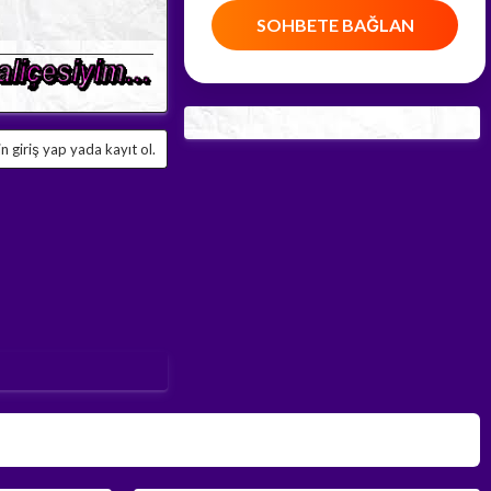
SOHBETE BAĞLAN
 giriş yap yada kayıt ol.