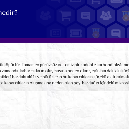
nedir?
lik köpürtür Tamamen pürüzsüz ve temiz bir kadehte karbondioksit m
un zamandır kabarcıkların oluşmasına neden olan şeyin bardaktaki küç
nikleri bardaktaki iz ve pürüzlerin bu kabarcıkların sürekli asılı kalma
a kabarcıkların oluşmasına neden olan şey, bardağın içindeki mikros