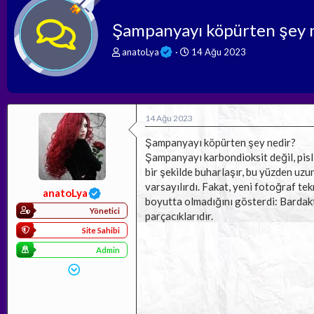
Şampanyayı köpürten şey 
K
B
anatoLya
14 Ağu 2023
o
a
n
ş
b
l
u
a
y
n
14 Ağu 2023
u
g
b
ı
Şampanyayı köpürten şey nedir?
a
ç
Şampanyayı karbondioksit değil, pis
ş
t
bir şekilde buharlaşır, bu yüzden uz
l
a
varsayılırdı. Fakat, yeni fotoğraf tek
a
r
anatoLya
boyutta olmadığını gösterdi: Bardakt
t
i
Yönetici
a
h
parçacıklarıdır.
n
i
Site Sahibi
Admin