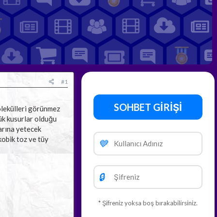
#1
SOHBET GİRİŞİ
olekülleri görünmez
ük kusurlar olduğu
larına yetecek
kobik toz ve tüy
💙
🔒
* Şifreniz yoksa boş bırakabilirsiniz.