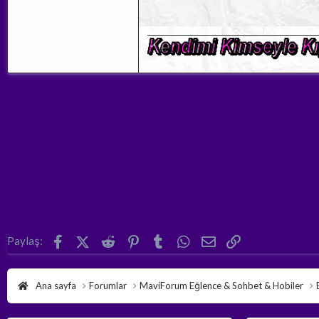
Facebook
X (Twitter)
Reddit
Pinterest
Tumblr
WhatsApp
E-posta
Link
Paylaş:
Ana sayfa
Forumlar
MaviForum Eğlence & Sohbet & Hobiler