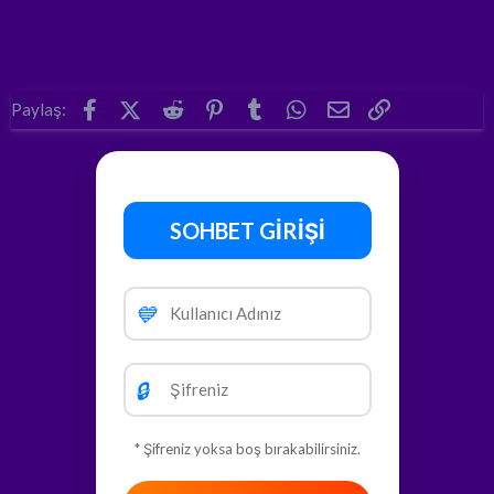
Facebook
X (Twitter)
Reddit
Pinterest
Tumblr
WhatsApp
E-posta
Link
Paylaş:
SOHBET GİRİŞİ
💙
🔒
* Şifreniz yoksa boş bırakabilirsiniz.