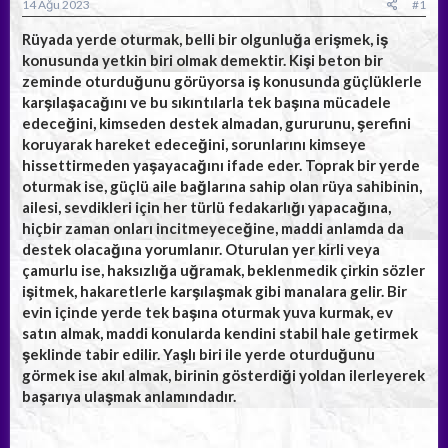
a
ç
14 Ağu 2023
#1
ş
t
l
a
Rüyada yerde oturmak, belli bir olgunluğa erişmek, iş
a
r
konusunda yetkin biri olmak demektir. Kişi beton bir
t
i
zeminde oturduğunu görüyorsa iş konusunda güçlüklerle
a
h
karşılaşacağını ve bu sıkıntılarla tek başına mücadele
n
i
edeceğini, kimseden destek almadan, gururunu, şerefini
koruyarak hareket edeceğini, sorunlarını kimseye
hissettirmeden yaşayacağını ifade eder. Toprak bir yerde
oturmak ise, güçlü aile bağlarına sahip olan rüya sahibinin,
ailesi, sevdikleri için her türlü fedakarlığı yapacağına,
hiçbir zaman onları incitmeyeceğine, maddi anlamda da
destek olacağına yorumlanır. Oturulan yer kirli veya
çamurlu ise, haksızlığa uğramak, beklenmedik çirkin sözler
işitmek, hakaretlerle karşılaşmak gibi manalara gelir. Bir
evin içinde yerde tek başına oturmak yuva kurmak, ev
satın almak, maddi konularda kendini stabil hale getirmek
şeklinde tabir edilir. Yaşlı biri ile yerde oturduğunu
görmek ise akıl almak, birinin gösterdiği yoldan ilerleyerek
başarıya ulaşmak anlamındadır.