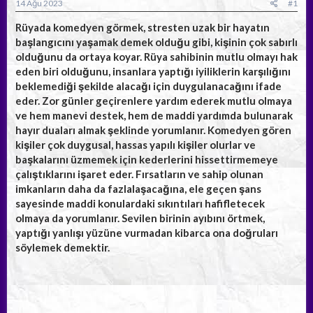
a
ç
14 Ağu 2023
#1
ş
t
l
a
Rüyada komedyen görmek, stresten uzak bir hayatın
a
r
başlangıcını yaşamak demek olduğu gibi, kişinin çok sabırlı
t
i
olduğunu da ortaya koyar. Rüya sahibinin mutlu olmayı hak
a
h
eden biri olduğunu, insanlara yaptığı iyiliklerin karşılığını
n
i
beklemediği şekilde alacağı için duygulanacağını ifade
eder. Zor günler geçirenlere yardım ederek mutlu olmaya
ve hem manevi destek, hem de maddi yardımda bulunarak
hayır duaları almak şeklinde yorumlanır. Komedyen gören
kişiler çok duygusal, hassas yapılı kişiler olurlar ve
başkalarını üzmemek için kederlerini hissettirmemeye
çalıştıklarını işaret eder. Fırsatların ve sahip olunan
imkanların daha da fazlalaşacağına, ele geçen şans
sayesinde maddi konulardaki sıkıntıları hafifletecek
olmaya da yorumlanır. Sevilen birinin ayıbını örtmek,
yaptığı yanlışı yüzüne vurmadan kibarca ona doğruları
söylemek demektir.