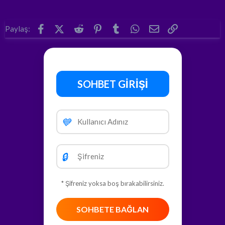
Facebook
X (Twitter)
Reddit
Pinterest
Tumblr
WhatsApp
E-posta
Link
Paylaş:
SOHBET GİRİŞİ
💙
🔒
* Şifreniz yoksa boş bırakabilirsiniz.
SOHBETE BAĞLAN