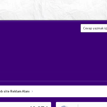
Cevap yazmak için
b site Reklam Alanı