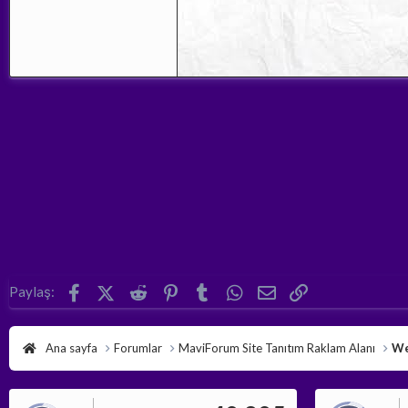
Facebook
X (Twitter)
Reddit
Pinterest
Tumblr
WhatsApp
E-posta
Link
Paylaş:
Ana sayfa
Forumlar
MaviForum Site Tanıtım Raklam Alanı
We