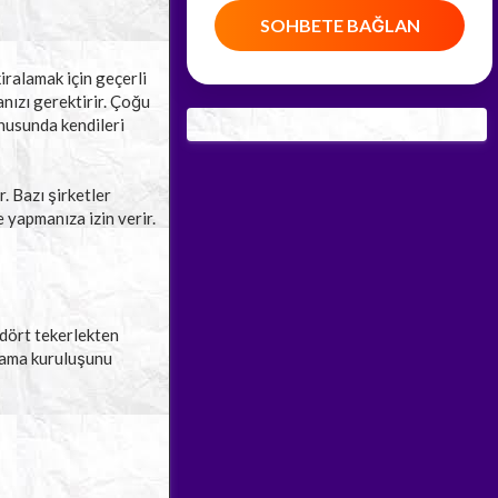
SOHBETE BAĞLAN
iralamak için geçerli
manızı gerektirir. Çoğu
usunda kendileri
r. Bazı şirketler
e yapmanıza izin verir.
 dört tekerlekten
alama kuruluşunu