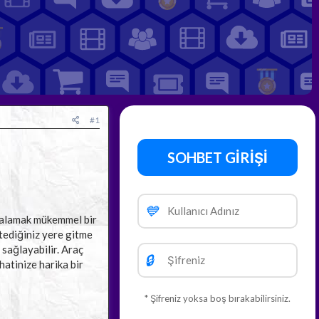
#1
SOHBET GİRİŞİ
💙
iralamak mükemmel bir
stediğiniz yere gitme
 sağlayabilir. Araç
🔒
hatinize harika bir
* Şifreniz yoksa boş bırakabilirsiniz.