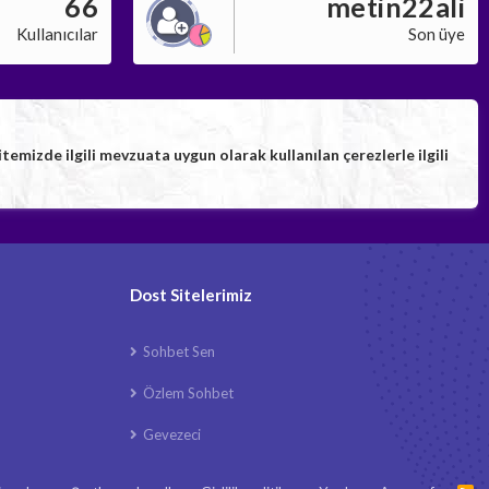
66
metin22ali
Kullanıcılar
Son üye
izde ilgili mevzuata uygun olarak kullanılan çerezlerle ilgili
Dost Sitelerimiz
Sohbet Sen
Özlem Sohbet
Gevezeci