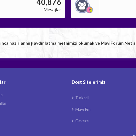
40,876
Mesajlar
rınca hazırlanmış aydınlatma metnimizi okumak ve MaviForum.Net sitem
lar
Dost Sitelerimiz
ası
Turkcell
llar
Mavi Fm
Geveze