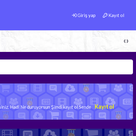
Giriş yap
Kayıt ol
Kayıt ol
rsiniz. Hadi Ne duruyorsun Şimdi kayıt ol Sende