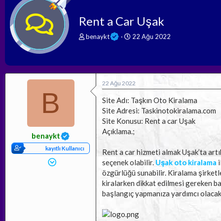
Rent a Car Uşak
K
B
benaykt
22 Ağu 2022
o
a
n
ş
b
l
u
a
y
n
22 Ağu 2022
u
g
B
b
ı
Site Adı: Taşkın Oto Kiralama
a
ç
Site Adresi: Taskinotokiralama.com
ş
t
Site Konusu: Rent a car Uşak
l
a
Açıklama.;
a
r
benaykt
t
i
kayıtlı Kullanıcı
a
h
Rent a car hizmeti almak Uşak’ta artı
n
i
seçenek olabilir.
Uşak oto kiralama
i
özgürlüğü sunabilir. Kiralama şirketle
kiralarken dikkat edilmesi gereken baz
başlangıç yapmanıza yardımcı olacakt