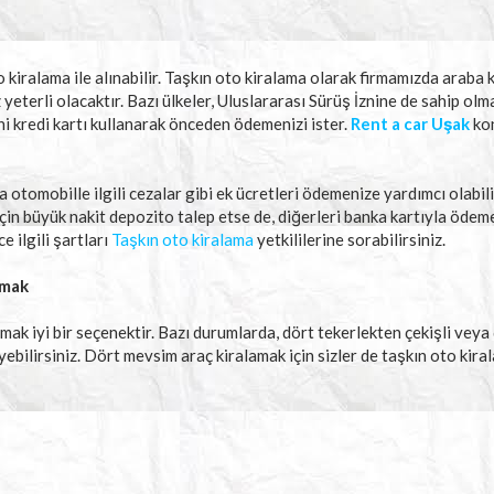
 kiralama ile alınabilir. Taşkın oto kiralama olarak firmamızda araba k
ız yeterli olacaktır. Bazı ülkeler, Uluslararası Sürüş İznine de sahip ol
ini kredi kartı kullanarak önceden ödemenizi ister.
Rent a car Uşak
kon
a otomobille ilgili cezalar gibi ek ücretleri ödemenize yardımcı olabili
 için büyük nakit depozito talep etse de, diğerleri banka kartıyla ödem
 ilgili şartları
Taşkın oto kiralama
yetkililerine sorabilirsiniz.
amak
amak iyi bir seçenektir. Bazı durumlarda, dört tekerlekten çekişli veya
eyebilirsiniz. Dört mevsim araç kiralamak için sizler de taşkın oto kir