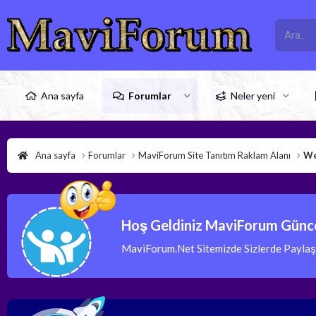
Ana sayfa
Forumlar
Neler yeni
Ana sayfa
Forumlar
MaviForum Site Tanıtım Raklam Alanı
We
Hoş Geldiniz MaviForum Günce
MaviForum.Net Sitemizde Sizlerde Paylaşım