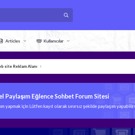
Articles
Kullanıcılar
b site Reklam Alanı
l Paylaşım Eğlence Sohbet Forum Sitesi
 yapmak için Lütfen kayıt olarak sınırsız şekilde paylaşım yapabili