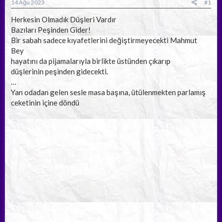
a
ç
14 Ağu 2023
#1
ş
t
l
a
Herkesin Olmadık Düşleri Vardır
a
r
Bazıları Peşinden Gider!
t
i
Bir sabah sadece kıyafetlerini değiştirmeyecekti Mahmut
a
h
Bey
n
i
hayatını da pijamalarıyla birlikte üstünden çıkarıp
düşlerinin peşinden gidecekti.
…
Yan odadan gelen sesle masa başına, ütülenmekten parlamış
ceketinin içine döndü