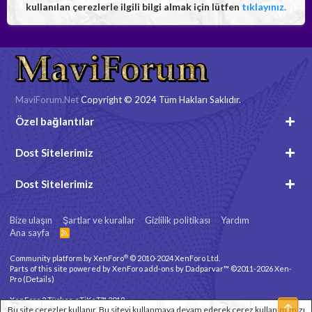
kullanılan çerezlerle ilgili bilgi almak için lütfen
tıklayınız.
MaviForum.Net
Copyright © 2024 Tüm Hakları Saklıdır.
Özel bağlantılar
Dost Sitelerimiz
Dost Sitelerimiz
Bize ulaşın
Şartlar ve kurallar
Gizlilik politikası
Yardım
Ana sayfa
R
S
S
®
Community platform by XenForo
© 2010-2024 XenForo Ltd.
Parts of this site powered by
XenForo add-ons by Dadparvar™
©2011-2026
Xen-
Pro
(
Details
)
XenForo 2 Türkçe eTiKeT™ 2019
Üst
Bu site çerezler kullanır. Bu siteyi kullanmaya devam ederek çerez kullanımımızı