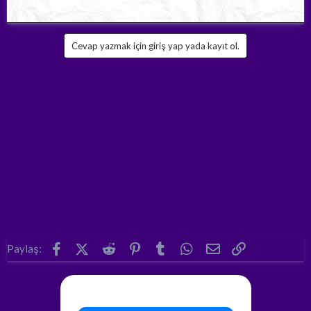
Cevap yazmak için giriş yap yada kayıt ol.
Facebook
X (Twitter)
Reddit
Pinterest
Tumblr
WhatsApp
E-posta
Link
Paylaş: