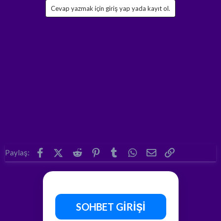
Cevap yazmak için giriş yap yada kayıt ol.
Facebook
X (Twitter)
Reddit
Pinterest
Tumblr
WhatsApp
E-posta
Link
Paylaş:
SOHBET GİRİŞİ