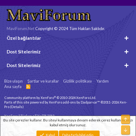
MaviForum.Net
Copyright © 2024 Tüm Hakları Saklıdır.
Özel bağlantılar
Dost Sitelerimiz
Dost Sitelerimiz
Bize ulaşın
Şartlar ve kurallar
Gizlilik politikası
Yardım
Ana sayfa
R
S
S
®
Community platform by XenForo
© 2010-2024 XenForo Ltd.
Parts of this site powered by
XenForo add-ons by Dadparvar™
©2011-2026
Xen-
Pro
(
Details
)
XenForo 2 Türkçe eTiKeT™ 2019
Üst
Bu site çerezler kullanır. Bu siteyi kullanmaya devam ederek çerez kullanımımızı
kabul etmiş olursunuz.
Xenforo Theme
© by ©XenTR
Alt
Genişlik
Toplam sorgu
12
Toplam zaman
0.0719s
En fazla bellek
Kabul
Daha fazla bilgi edin…