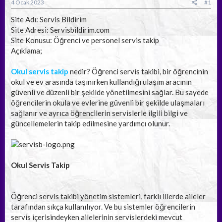
a
ç
4 Ocak 2023
#1
ş
t
l
a
Site Adı: Servis Bildirim
a
r
Site Adresi: Servisbildirim.com
t
i
Site Konusu: Öğrenci ve personel servis takip
a
h
Açıklama;
n
i
Okul servis takip
nedir? Öğrenci servis takibi, bir öğrencinin
okul ve ev arasında taşınırken kullandığı ulaşım aracının
güvenli ve düzenli bir şekilde yönetilmesini sağlar. Bu sayede
öğrencilerin okula ve evlerine güvenli bir şekilde ulaşmaları
sağlanır ve ayrıca öğrencilerin servislerle ilgili bilgi ve
güncellemelerin takip edilmesine yardımcı olunur.
Okul Servis Takip
Öğrenci servis takibi yönetim sistemleri, farklı illerde aileler
tarafından sıkça kullanılıyor. Ve bu sistemler öğrencilerin
servis içerisindeyken ailelerinin servislerdeki mevcut