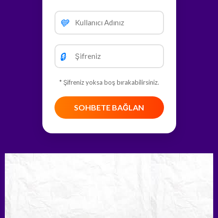
💙
🔒
* Şifreniz yoksa boş bırakabilirsiniz.
SOHBETE BAĞLAN