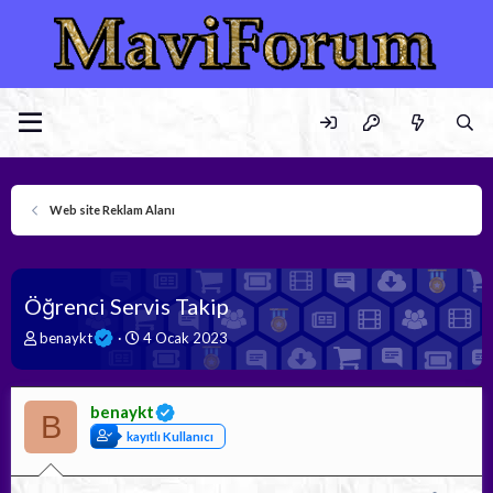
Web site Reklam Alanı
Öğrenci Servis Takip
K
B
benaykt
4 Ocak 2023
o
a
n
ş
b
l
benaykt
u
a
B
y
n
kayıtlı Kullanıcı
u
g
b
ı