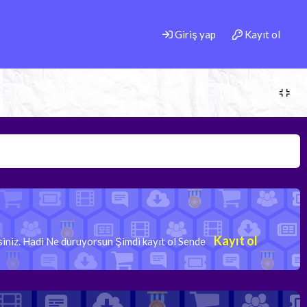
Giriş yap
Kayıt ol
Kayıt ol
rsiniz. Hadi Ne duruyorsun Şimdi kayıt ol Sende