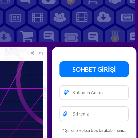
#1
SOHBET GİRİŞİ
💙
🔒
* Şifreniz yoksa boş bırakabilirsiniz.