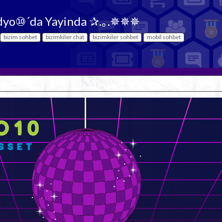
adyo⑩´da Yayinda ✰.｡.✵✵✵
bizim sohbet
bizimkiler chat
bizimkiler sohbet
mobil sohbet