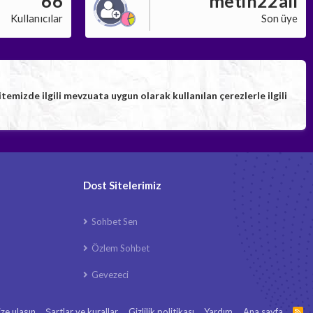
66
metin22ali
Kullanıcılar
Son üye
izde ilgili mevzuata uygun olarak kullanılan çerezlerle ilgili
Dost Sitelerimiz
Sohbet Sen
Özlem Sohbet
Gevezeci
ize ulaşın
Şartlar ve kurallar
Gizlilik politikası
Yardım
Ana sayfa
R