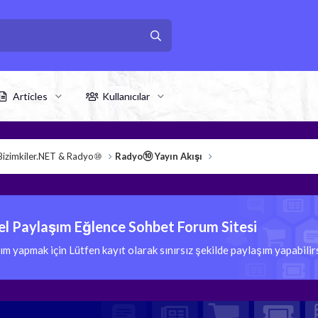
Articles
Kullanıcılar
Bizimkiler.NET & Radyo⑩
Radyo⑩ Yayın Akışı
l Paylaşım Eğlence Sohbet Forum Sitesi
 yapmak için Lütfen kayıt olarak sınırsız şekilde paylaşım yapabili