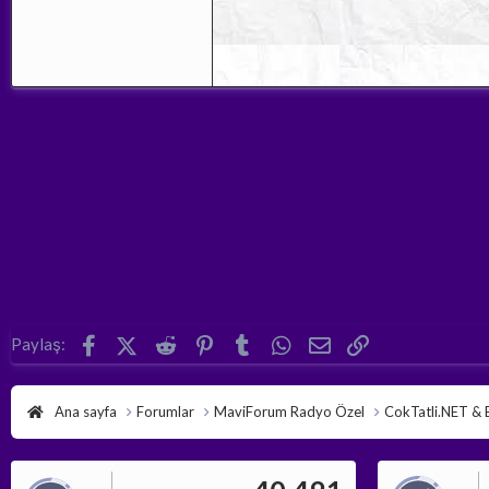
Facebook
X (Twitter)
Reddit
Pinterest
Tumblr
WhatsApp
E-posta
Link
Paylaş:
Ana sayfa
Forumlar
MaviForum Radyo Özel
CokTatli.NET & 