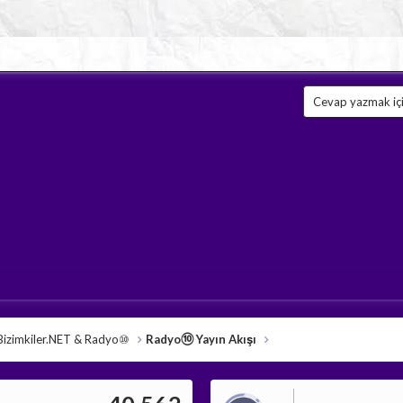
Cevap yazmak için
Bizimkiler.NET & Radyo⑩
Radyo⑩ Yayın Akışı