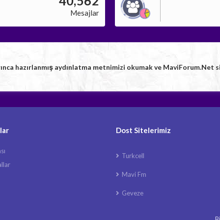
40,562
Mesajlar
rınca hazırlanmış aydınlatma metnimizi okumak ve MaviForum.Net sitem
lar
Dost Sitelerimiz
ası
Turkcell
llar
Mavi Fm
Geveze
B