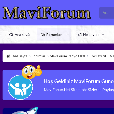
Ana sayfa
Forumlar
Neler yeni
Ana sayfa
Forumlar
MaviForum Radyo Özel
CokTatli.NET & 
Hoş Geldiniz MaviForum Günce
MaviForum.Net Sitemizde Sizlerde Paylaşım