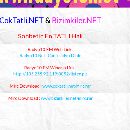
CokTatli.NET
&
Bizimkiler.NET
Sohbetin En TATLI Hali
Radyo10 FM Web Link :
Radyo10.Net- Canli radyo Dinle
Radyo10 FM Winamp Link :
http://185.255.92.119:8052/listen.pls
Mirc Download :
www.coktatli.net/mirc.rar
Mirc Download :
www.bizimkiler.net/mirc.rar