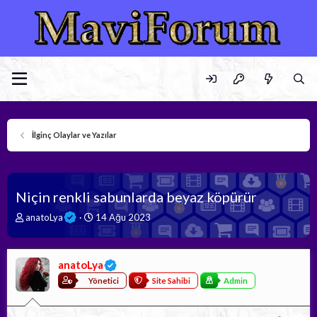
İlginç Olaylar ve Yazılar
Niçin renkli sabunlarda beyaz köpürür
K
B
anatoLya
14 Ağu 2023
o
a
n
ş
b
l
anatoLya
u
a
y
n
Yönetici
Site Sahibi
Admin
u
g
b
ı