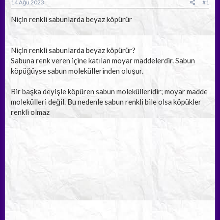
a
ç
14 Ağu 2023
#1
ş
t
l
a
Niçin renkli sabunlarda beyaz köpürür
a
r
t
i
a
h
Niçin renkli sabunlarda beyaz köpürür?
n
i
Sabuna renk veren içine katılan moyar maddelerdir. Sabun
köpüğüyse sabun moleküllerinden oluşur.
Bir başka deyişle köpüren sabun molekülleridir; moyar madde
molekülleri değil. Bu nedenle sabun renkli bile olsa köpükler
renkli olmaz