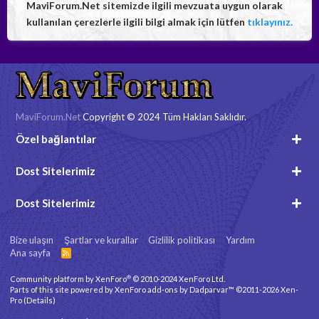
MaviForum.Net sitemizde ilgili mevzuata uygun olarak
kullanılan çerezlerle ilgili bilgi almak için lütfen
tıklayınız.
MaviForum.Net
Copyright © 2024 Tüm Hakları Saklıdır.
Özel bağlantılar
Dost Sitelerimiz
Dost Sitelerimiz
Bize ulaşın
Şartlar ve kurallar
Gizlilik politikası
Yardım
Ana sayfa
R
S
S
®
Community platform by XenForo
© 2010-2024 XenForo Ltd.
Parts of this site powered by
XenForo add-ons by Dadparvar™
©2011-2026
Xen-
Pro
(
Details
)