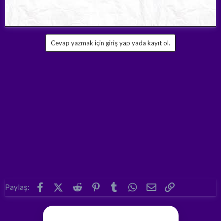
Cevap yazmak için giriş yap yada kayıt ol.
Facebook
X (Twitter)
Reddit
Pinterest
Tumblr
WhatsApp
E-posta
Link
Paylaş: