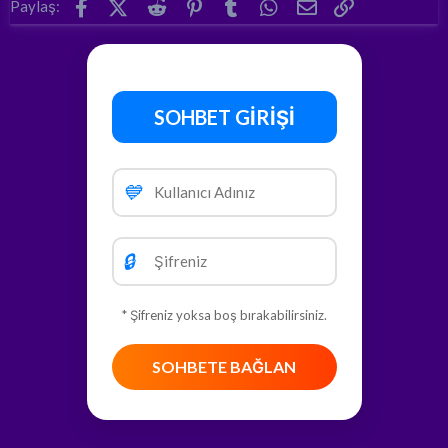
Facebook
X (Twitter)
Reddit
Pinterest
Tumblr
WhatsApp
E-posta
Link
Paylaş:
içebilirsiniz.
SOHBET GİRİŞİ
💙
🔒
* Şifreniz yoksa boş bırakabilirsiniz.
SOHBETE BAĞLAN