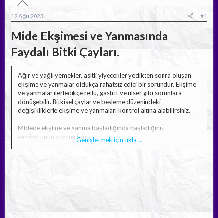
b
ı
a
ç
12 Ağu 2023
#1
ş
t
l
a
Mide Ekşimesi ve Yanmasında
a
r
Faydalı Bitki Çayları.​
t
i
a
h
n
i
Ağır ve yağlı yemekler, asitli yiyecekler yedikten sonra oluşan
ekşime ve yanmalar oldukça rahatsız edici bir sorundur. Ekşime
ve yanmalar ilerledikçe reflü, gastrit ve ülser gibi sorunlara
dönüşebilir. Bitkisel çaylar ve besleme düzenindeki
değişikliklerle ekşime ve yanmaları kontrol altına alabilirsiniz.
Midede ekşime ve yanma başladığında haşladığınız
semizotunun suyunu için.
Genişletmek için tıkla ...
Şeker probleminiz yoksa su yerine kaynatılmış kuru üzümün
suyunu için. Sabahları birer avuç kuru üzüm yemeyi ihmal
etmeyin.
Yemekleriniz ve salatalarınızda zeytinyağı kullanın.Zeytinyağı
mide içi zarını korur ve güçlendirir.
Salçasız pişirilen bamya yemeği mideyi rahatlatacaktır.