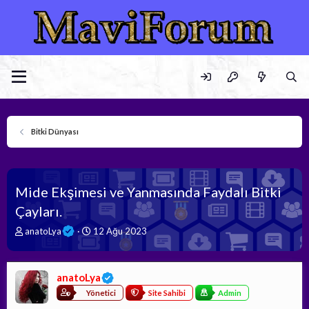
Bitki Dünyası
Mide Ekşimesi ve Yanmasında Faydalı Bitki
Çayları.
K
B
anatoLya
12 Ağu 2023
o
a
n
ş
b
l
anatoLya
u
a
y
n
Yönetici
Site Sahibi
Admin
u
g