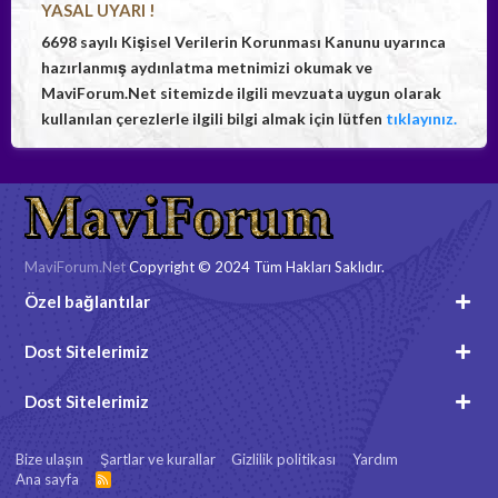
YASAL UYARI !
6698 sayılı Kişisel Verilerin Korunması Kanunu uyarınca
hazırlanmış aydınlatma metnimizi okumak ve
MaviForum.Net sitemizde ilgili mevzuata uygun olarak
kullanılan çerezlerle ilgili bilgi almak için lütfen
tıklayınız.
MaviForum.Net
Copyright © 2024 Tüm Hakları Saklıdır.
Özel bağlantılar
Dost Sitelerimiz
Dost Sitelerimiz
Bize ulaşın
Şartlar ve kurallar
Gizlilik politikası
Yardım
Ana sayfa
R
S