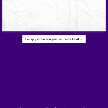
Maydanozun suyu çıkartılır ve suyuna limon sıkılarak kırk gün
süreyle, günde üç defa, yemeklerden sonra bir çay bardağı alınır.
Kudret narını zeytinyağı içinde bekletip yanma, ekşime, gastrit
ve ülserde birer kaşık içebilirsiniz.
Üvez ağacının meyvesini sıcak suda 10 dakika bekletip suyunu
içebilirsiniz.
Cevap yazmak için giriş yap yada kayıt ol.
Ebegümeci ve ısırgan yapraklarını kavurarak hazırlanan yemek
mideyi rahatlatır.
Ayva yiyebilir, çekirdeklerini kaynatıp suyunu içebilirsiniz.
Kakuleyi kaynatıp içebilirsiniz.
Kuru soğanı közde pişirerek soğutarak, yemeklerden 1-2 saat
önce yiyebilirsiniz.
Daş otunu sıcak su ile çay gibi hazırlayarak içebilir, bitkinin
gövdesini yiyebilirsiniz.
Kantaron çiçeklerini zeytinyağında 1 hafta bekleterek süzebilir
ve ülserden korunmak için sabahları aç karnına birer kaşık