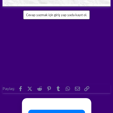
Cevap yazmak için giriş yap yada kayıt ol.
Facebook
X (Twitter)
Reddit
Pinterest
Tumblr
WhatsApp
E-posta
Link
Paylaş: