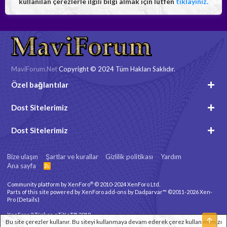
kullanılan çerezlerle ilgili bilgi almak için lütfen
tıklayınız.
MaviForum.Net
Copyright © 2024 Tüm Hakları Saklıdır.
Özel bağlantılar
Dost Sitelerimiz
Dost Sitelerimiz
Bize ulaşın
Şartlar ve kurallar
Gizlilik politikası
Yardım
Ana sayfa
R
S
S
®
Community platform by XenForo
© 2010-2024 XenForo Ltd.
Parts of this site powered by
XenForo add-ons by Dadparvar™
©2011-2026
Xen-
Pro
(
Details
)
XenForo 2 Türkçe eTiKeT™ 2019
Üst
Bu site çerezler kullanır. Bu siteyi kullanmaya devam ederek çerez kullanımımızı