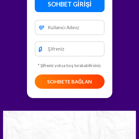
SOHBET GİRİŞİ
💙
🔒
* Şifreniz yoksa boş bırakabilirsiniz.
SOHBETE BAĞLAN