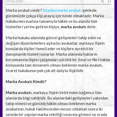
a
ç
25 Haz 2022
#1
ş
t
l
a
Marka avukatı nedir?
İstanbul marka avukatı
şeklinde
a
r
günümüzde çokça kişi arayış içerisinde olmaktadır. Marka
t
i
hukuku mevzuatına tamamıyla hâkim ve bu alanda tüm
a
h
hizmetleri yerine getiren kişiye,
marka avukatı
denir.
n
i
Marka hukuku alanında güncel gelişmeleri takip eden ve
değişen düzenlemelere aşina bu avukatlar, markaya ilişkin
konularda kişileri temsil eder ve kişilere ayrıntılı bir
danışmanlık hizmeti sunarlar. Marka alanında hakların
korunmasına ilişkin çalışmaları yürütürler. Sınai ve fikri haklar
konusunda tam donanımlı olması beklenen marka avukatı,
ticaret hukukunun pek çok alt dalıyla ilişkilidir.
Marka Avukatı Kimdir?
Marka avukatı
, markaya ilişkin birbirinden bağımsız tüm
alanlarda bilgi sahibidir. Bu alanlardaki gelişmeleri yakından
takip etmesi ve güncele hâkim olması beklenen marka
avukatının, hukuk fakültesinden mezun olduktan sonra iki
senede bir yapılan marka vekilliği sınavına girmesi ve orada