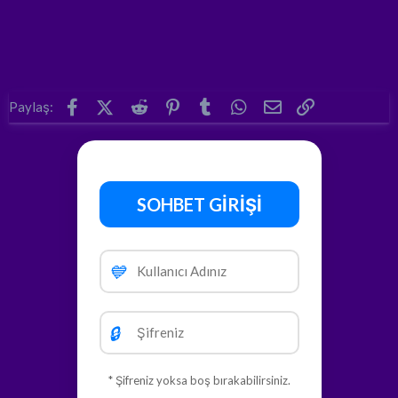
Facebook
X (Twitter)
Reddit
Pinterest
Tumblr
WhatsApp
E-posta
Link
Paylaş:
SOHBET GİRİŞİ
💙
🔒
* Şifreniz yoksa boş bırakabilirsiniz.