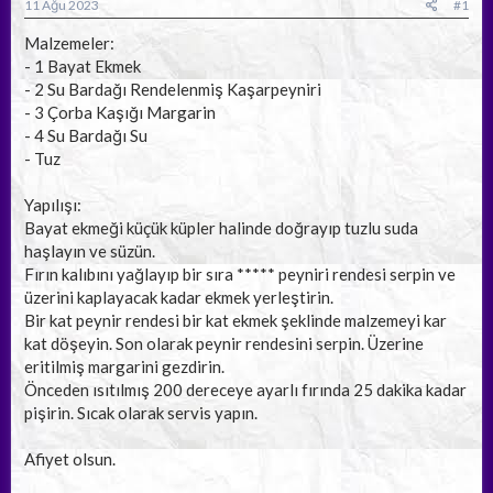
a
ç
11 Ağu 2023
#1
ş
t
l
a
Malzemeler:
a
r
- 1 Bayat Ekmek
t
i
- 2 Su Bardağı Rendelenmiş Kaşarpeyniri
a
h
- 3 Çorba Kaşığı Margarin
n
i
- 4 Su Bardağı Su
- Tuz
Yapılışı:
Bayat ekmeği küçük küpler halinde doğrayıp tuzlu suda
haşlayın ve süzün.
Fırın kalıbını yağlayıp bir sıra ***** peyniri rendesi serpin ve
üzerini kaplayacak kadar ekmek yerleştirin.
Bir kat peynir rendesi bir kat ekmek şeklinde malzemeyi kar
kat döşeyin. Son olarak peynir rendesini serpin. Üzerine
eritilmiş margarini gezdirin.
Önceden ısıtılmış 200 dereceye ayarlı fırında 25 dakika kadar
pişirin. Sıcak olarak servis yapın.
Afiyet olsun.