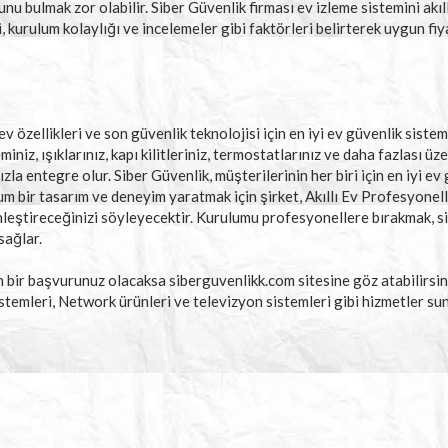
unu bulmak zor olabilir. Siber Güvenlik firması ev izleme sistemini akı
, kurulum kolaylığı ve incelemeler gibi faktörleri belirterek uygun fi
ev özellikleri ve son güvenlik teknolojisi için en iyi ev güvenlik sistem
iniz, ışıklarınız, kapı kilitleriniz, termostatlarınız ve daha fazlası ü
ızla entegre olur. Siber Güvenlik, müşterilerinin her biri için en iyi ev
 bir tasarım ve deneyim yaratmak için şirket, Akıllı Ev Profesyonell
inleştireceğinizi söyleyecektir. Kurulumu profesyonellere bırakmak, si
sağlar.
in bir başvurunuz olacaksa siberguvenlikk.com sitesine göz atabilirsin
istemleri, Network ürünleri ve televizyon sistemleri gibi hizmetler su