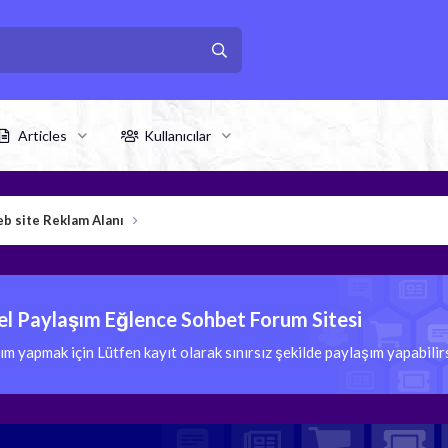
Articles
Kullanıcılar
b site Reklam Alanı
l Paylaşım Eğlence Sohbet Forum Sitesi
 yapmak için Lütfen kayıt olarak sınırsız şekilde paylaşım yapabili