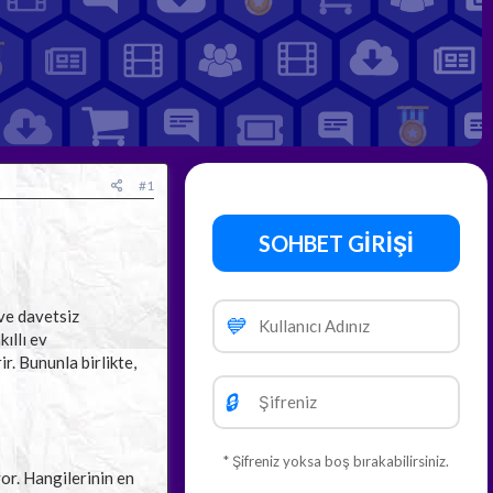
#1
SOHBET GİRİŞİ
 ve davetsiz
💙
ıllı ev
. Bununla birlikte,
🔒
* Şifreniz yoksa boş bırakabilirsiniz.
or. Hangilerinin en