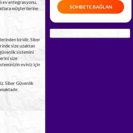
llı ev entegrasyonu,
SOHBETE BAĞLAN
yatlara müşterilerine
lerinden biridir. Siber
zerinde size uzaktan
 güvenlik sistemini
erini size
steminizin eviniz için
iz. Siber Güvenlik
nmaktadır.