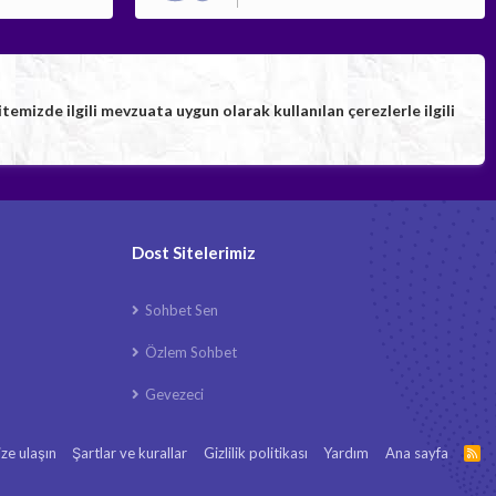
izde ilgili mevzuata uygun olarak kullanılan çerezlerle ilgili
Dost Sitelerimiz
Sohbet Sen
Özlem Sohbet
Gevezeci
ize ulaşın
Şartlar ve kurallar
Gizlilik politikası
Yardım
Ana sayfa
R
S
S