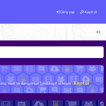
Giriş yap
Kayıt ol
Kayıt ol
rsiniz. Hadi Ne duruyorsun Şimdi kayıt ol Sende