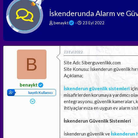
İskenderunda Alarm ve Güv
K
B
benaykt
23 Eyl 2022
o
a
n
ş
b
l
u
a
y
n
23 Eyl 2022
u
g
B
b
ı
Site Adı: Siberguvenlikk.com
a
ç
Site Konusu: İskenderun güvenlik hırs
ş
t
Açıklama;
l
a
a
r
benaykt
İskenderun güvenlik sistemleri
için
t
i
kayıtlı Kullanıcı
a
h
misafirlerden korumaya yardımcı olacak
n
i
entegrasyonu, güvenlik kameraları, k
ihtiyaçlarınıza en uygun ev alarm sist
İskenderun Güvenlik Sistemleri
İskenderun güvenlik ve
İskenderun h