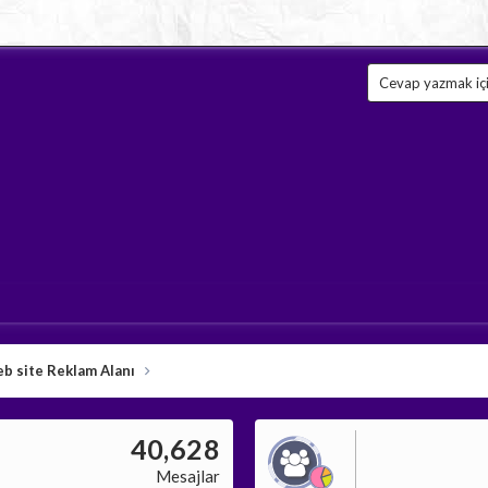
Cevap yazmak için
b site Reklam Alanı
40,628
Mesajlar