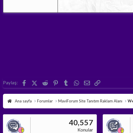
Facebook
X (Twitter)
Reddit
Pinterest
Tumblr
WhatsApp
E-posta
Link
Paylaş:
Ana sayfa
Forumlar
MaviForum Site Tanıtım Raklam Alanı
We
40,557
Konular