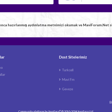
rınca hazırlanmış aydınlatma metnimizi okumak ve MaviForum.Net sitem
lar
Dost Sitelerimiz
ası
Turkcell
llar
Mavi Fm
Geveze
B
®
Community platform by XenForo
© 2010-2024 XenForo Ltd.