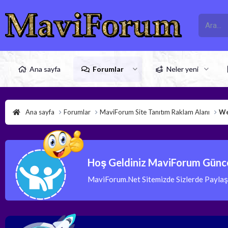
Ana sayfa
Forumlar
Neler yeni
Ana sayfa
Forumlar
MaviForum Site Tanıtım Raklam Alanı
We
Hoş Geldiniz MaviForum Günce
MaviForum.Net Sitemizde Sizlerde Paylaşım