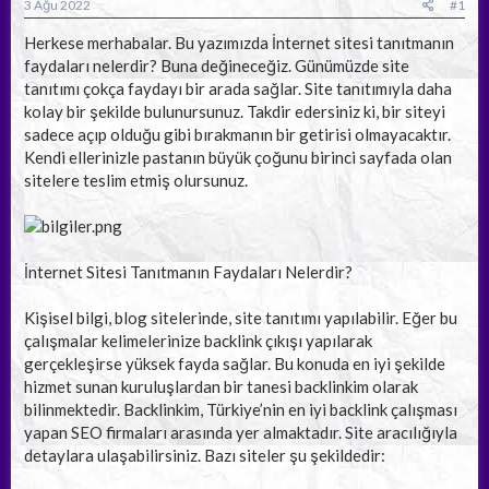
a
ç
3 Ağu 2022
#1
ş
t
l
a
Herkese merhabalar. Bu yazımızda İnternet sitesi tanıtmanın
a
r
faydaları nelerdir? Buna değineceğiz. Günümüzde site
t
i
tanıtımı çokça faydayı bir arada sağlar. Site tanıtımıyla daha
a
h
kolay bir şekilde bulunursunuz. Takdir edersiniz ki, bir siteyi
n
i
sadece açıp olduğu gibi bırakmanın bir getirisi olmayacaktır.
Kendi ellerinizle pastanın büyük çoğunu birinci sayfada olan
sitelere teslim etmiş olursunuz.
İnternet Sitesi Tanıtmanın Faydaları Nelerdir?
Kişisel bilgi, blog sitelerinde, site tanıtımı yapılabilir. Eğer bu
çalışmalar kelimelerinize backlink çıkışı yapılarak
gerçekleşirse yüksek fayda sağlar. Bu konuda en iyi şekilde
hizmet sunan kuruluşlardan bir tanesi backlinkim olarak
bilinmektedir. Backlinkim, Türkiye’nin en iyi backlink çalışması
yapan SEO firmaları arasında yer almaktadır. Site aracılığıyla
detaylara ulaşabilirsiniz. Bazı siteler şu şekildedir: