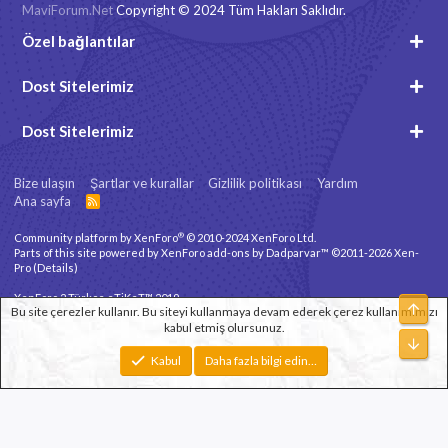
MaviForum.Net
Copyright © 2024 Tüm Hakları Saklıdır.
Özel bağlantılar
Dost Sitelerimiz
Dost Sitelerimiz
Bize ulaşın
Şartlar ve kurallar
Gizlilik politikası
Yardım
Ana sayfa
R
S
S
®
Community platform by XenForo
© 2010-2024 XenForo Ltd.
Parts of this site powered by
XenForo add-ons by Dadparvar™
©2011-2026
Xen-
Pro
(
Details
)
XenForo 2 Türkçe eTiKeT™ 2019
Üst
Bu site çerezler kullanır. Bu siteyi kullanmaya devam ederek çerez kullanımımızı
kabul etmiş olursunuz.
Xenforo Theme
© by ©XenTR
Alt
Genişlik
Toplam sorgu
12
Toplam zaman
0.2411s
En fazla bellek
Kabul
Daha fazla bilgi edin…
3.31MB