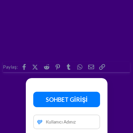
Facebook
X (Twitter)
Reddit
Pinterest
Tumblr
WhatsApp
E-posta
Link
Paylaş:
SOHBET GİRİŞİ
💙