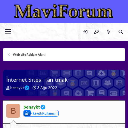
Web site Reklam Alanı
İnternet Sitesi Tanıtmak
K
B
benaykt
3 Ağu 2022
o
a
n
ş
b
l
benaykt
u
a
B
y
n
kayıtlı Kullanıcı
u
g
b
ı