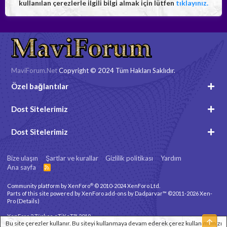
kullanılan çerezlerle ilgili bilgi almak için lütfen
tıklayınız.
MaviForum.Net
Copyright © 2024 Tüm Hakları Saklıdır.
Özel bağlantılar
Dost Sitelerimiz
Dost Sitelerimiz
Bize ulaşın
Şartlar ve kurallar
Gizlilik politikası
Yardım
Ana sayfa
R
S
S
®
Community platform by XenForo
© 2010-2024 XenForo Ltd.
Parts of this site powered by
XenForo add-ons by Dadparvar™
©2011-2026
Xen-
Pro
(
Details
)
XenForo 2 Türkçe eTiKeT™ 2019
Üst
Bu site çerezler kullanır. Bu siteyi kullanmaya devam ederek çerez kullanımımızı