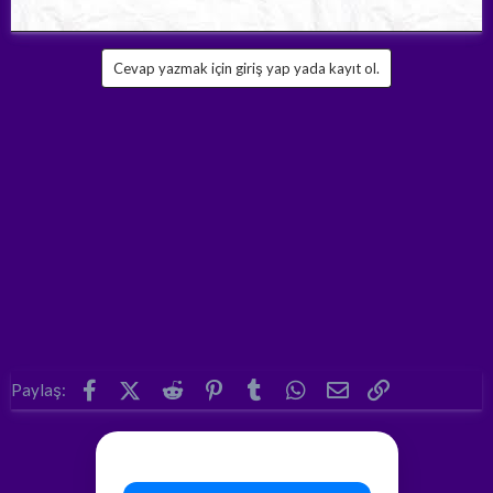
Cevap yazmak için giriş yap yada kayıt ol.
Facebook
X (Twitter)
Reddit
Pinterest
Tumblr
WhatsApp
E-posta
Link
Paylaş: