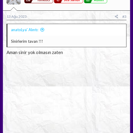
13 Ağu 2023
#3
anatoLya' Alıntı:
Sinirlerim tavan !!!
Aman sinir yok olmasın zaten