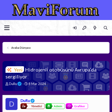
Araba Dünyası
Hidrojenli otobüsünü Avrupa’da
Yeni
sergiliyor
K
B
DuRu
8 Mar 2024
o
a
n
ş
b
l
DuRu
u
a
D
y
n
Yönetici
Admin
Grafiker
u
g