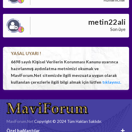
metin22ali
Son üye
YASAL UYARI !
6698 sayılı Kişisel Verilerin Korunması Kanunu uyarınca
hazırlanmış aydınlatma metnimizi okumak ve
MaviForum.Net sitemizde ilgili mevzuata uygun olarak
kullanılan çerezlerle ilgili bilgi almak için lütfen
tıklayınız.
MaviForum.Net
Copyright © 2024 Tüm Hakları Saklıdır.
Özel bağlantılar