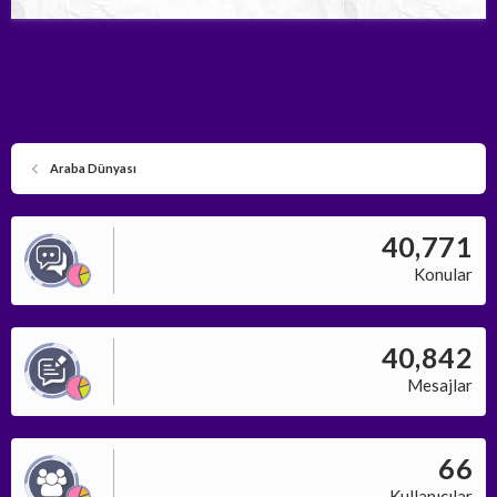
Araba Dünyası
40,771
Konular
40,842
Mesajlar
66
Kullanıcılar