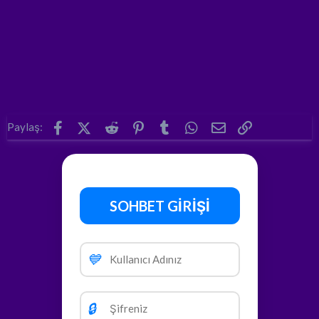
Facebook
X (Twitter)
Reddit
Pinterest
Tumblr
WhatsApp
E-posta
Link
Paylaş:
SOHBET GİRİŞİ
💙
🔒