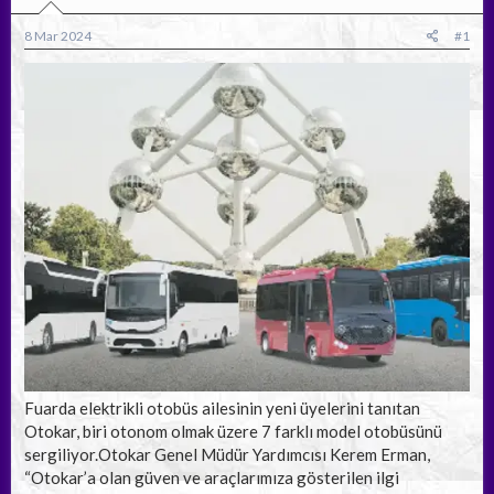
b
ı
a
ç
8 Mar 2024
#1
ş
t
l
a
a
r
t
i
a
h
n
i
Fuarda elektrikli otobüs ailesinin yeni üyelerini tanıtan
Otokar, biri otonom olmak üzere 7 farklı model otobüsünü
sergiliyor.Otokar Genel Müdür Yardımcısı Kerem Erman,
“Otokar’a olan güven ve araçlarımıza gösterilen ilgi