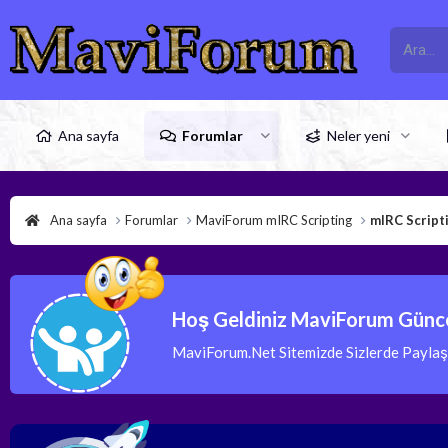
Ana sayfa
Forumlar
Neler yeni
Ana sayfa
Forumlar
MaviForum mIRC Scripting
mIRC Scripti
Hoş Geldiniz MaviForum Günce
MaviForum.Net Sitemizde Sizlerde Paylaşım