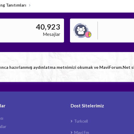
ng Tanıtımları
40,923
Mesajlar
rınca hazırlanmış aydınlatma metnimizi okumak ve MaviForum.Net sitem
lar
Dost Sitelerimiz
ası
Turkcell
llar
Mavi Fm