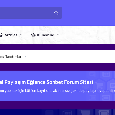
Articles
Kullanıcılar
ng Tanıtımları
l Paylaşım Eğlence Sohbet Forum Sitesi
 yapmak için Lütfen kayıt olarak sınırsız şekilde paylaşım yapabili