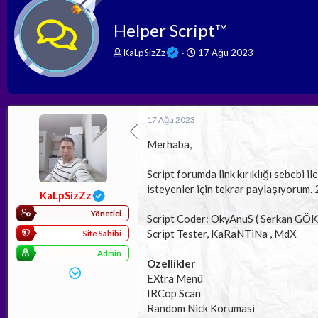
Helper Script™
K
B
KaLpSizZz
17 Ağu 2023
o
a
n
ş
b
l
u
a
y
n
17 Ağu 2023
u
g
b
ı
Merhaba,
a
ç
ş
t
Script forumda link kırıklığı sebebi 
l
a
isteyenler için tekrar paylaşıyorum. 
a
r
KaLpSizZz
t
i
Yönetici
a
h
Script Coder: OkyAnuS ( Serkan GÖ
n
i
Script Tester, KaRaNTiNa , MdX
Site Sahibi
Admin
Özellikler
EXtra Menü
IRCop Scan
Random Nick Korumasi