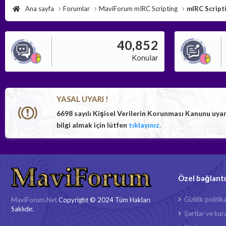
Ana sayfa
Forumlar
MaviForum mIRC Scripting
mIRC Scripti
40,852
Konular
YASAL UYARI !
6698 sayılı Kişisel Verilerin Korunması Kanunu uya
bilgi almak için lütfen
tıklayınız.
Özel bağlantı
Gizlilik politik
MaviForum.Net
Copyright © 2024 Tüm Hakları
Saklıdır.
Şartlar ve kura