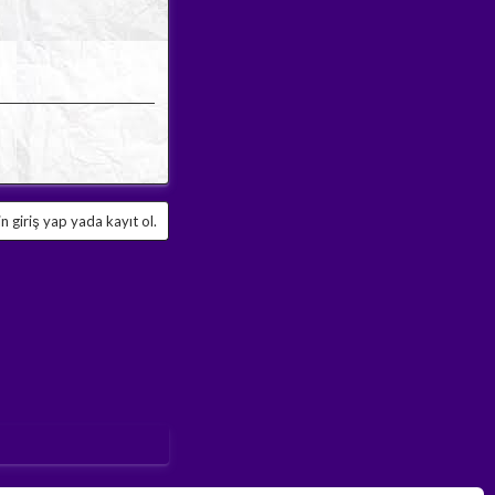
 giriş yap yada kayıt ol.