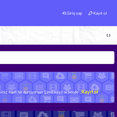
Giriş yap
Kayıt ol
Kayıt ol
rsiniz. Hadi Ne duruyorsun Şimdi kayıt ol Sende