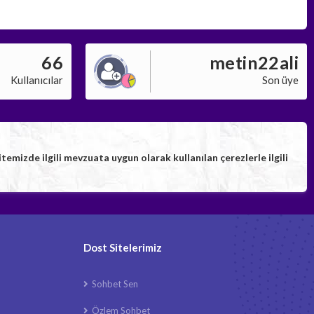
66
metin22ali
Kullanıcılar
Son üye
izde ilgili mevzuata uygun olarak kullanılan çerezlerle ilgili
Dost Sitelerimiz
Sohbet Sen
Özlem Sohbet