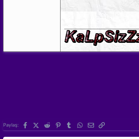
Facebook
X (Twitter)
Reddit
Pinterest
Tumblr
WhatsApp
E-posta
Link
Paylaş: