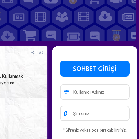
#1
SOHBET GİRİŞİ
ı. Kullanmak
lıyorum.
💙
🔒
* Şifreniz yoksa boş bırakabilirsiniz.