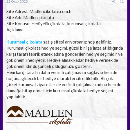
a
ç
22 Ocak 2023
#1
ş
t
l
a
Site Adresi: Madlencikolate.com.tr
a
r
Site Adı: Madlen çikolata
t
i
Site Konusu: Hediyelik çikolata, kurumsal çikolata
a
h
Açıklama:
n
i
Kurumsal çikolata
satış sitesi arıyorsanız hoş geldiniz.
Kurumsal çikolata hediye seçimi, güzel bir işe imza atıldığında
karşı tarafı tebrik etmek adına gönderilen hediye seçimidir ve
çok önemli hediyedir. Hediye almak kadar hediye vermek de
çok önemlidir düşünceli olduğunuzu gösterir.
Hem karşı tarafın daha verimli çalışmasını sağlayıp hem de
hoşuna gidecek bir hediye olarak tercih edilebilir. Birçok
şirket kurumsal ziyaretler de verimli çalışılması adına hem de
damağa hitap etmek için kurumsal çikolata hediye seçimi
yapılabilir.