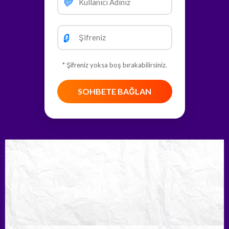
💙
🔒
* Şifreniz yoksa boş bırakabilirsiniz.
SOHBETE BAĞLAN