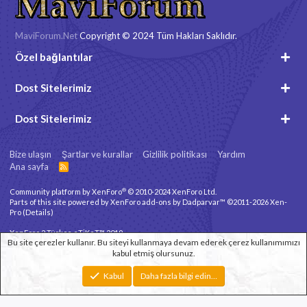
MaviForum.Net
Copyright © 2024 Tüm Hakları Saklıdır.
Özel bağlantılar
Dost Sitelerimiz
Dost Sitelerimiz
Bize ulaşın
Şartlar ve kurallar
Gizlilik politikası
Yardım
Ana sayfa
R
S
S
®
Community platform by XenForo
© 2010-2024 XenForo Ltd.
Parts of this site powered by
XenForo add-ons by Dadparvar™
©2011-2026
Xen-
Pro
(
Details
)
XenForo 2 Türkçe eTiKeT™ 2019
Bu site çerezler kullanır. Bu siteyi kullanmaya devam ederek çerez kullanımımızı
kabul etmiş olursunuz.
Xenforo Theme
© by ©XenTR
Genişlik
Toplam sorgu
12
Toplam zaman
0.1267s
En fazla bellek
Kabul
Daha fazla bilgi edin…
3.30MB