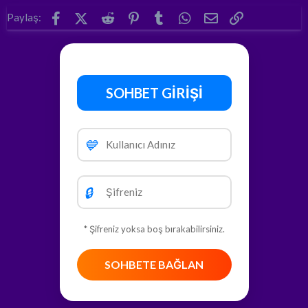
Facebook
X (Twitter)
Reddit
Pinterest
Tumblr
WhatsApp
E-posta
Link
Paylaş:
SOHBET GİRİŞİ
💙
🔒
* Şifreniz yoksa boş bırakabilirsiniz.
SOHBETE BAĞLAN