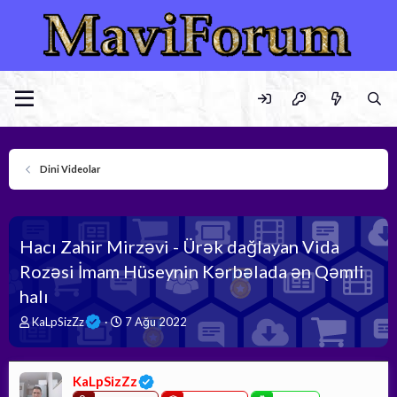
Dini Videolar
Hacı Zahir Mirzəvi - Ürək dağlayan Vida
Rozəsi İmam Hüseynin Kərbəlada ən Qəmli
halı
K
B
KaLpSizZz
7 Ağu 2022
o
a
n
ş
b
l
KaLpSizZz
u
a