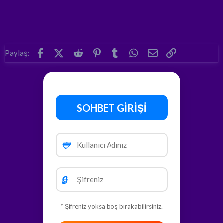
Facebook
X (Twitter)
Reddit
Pinterest
Tumblr
WhatsApp
E-posta
Link
Paylaş:
SOHBET GİRİŞİ
💙
🔒
* Şifreniz yoksa boş bırakabilirsiniz.