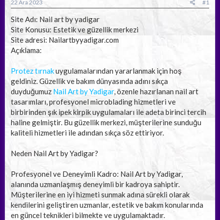
a
ç
22 Ara 2023
#1
ş
t
l
a
Site Adı: Nail art by yadigar
a
r
Site Konusu: Estetik ve güzellik merkezi
t
i
Site adresi: Nailartbyyadigar.com
a
h
Açıklama:
n
i
Protez tırnak
uygulamalarından yararlanmak için hoş
geldiniz. Güzellik ve bakım dünyasında adını sıkça
duyduğumuz
Nail Art by Yadigar
, özenle hazırlanan nail art
tasarımları, profesyonel microblading hizmetleri ve
birbirinden şık ipek kirpik uygulamaları ile adeta birinci tercih
haline gelmiştir. Bu güzellik merkezi, müşterilerine sunduğu
kaliteli hizmetleri ile adından sıkça söz ettiriyor.
Neden Nail Art by Yadigar?
Profesyonel ve Deneyimli Kadro: Nail Art by Yadigar,
alanında uzmanlaşmış deneyimli bir kadroya sahiptir.
Müşterilerine en iyi hizmeti sunmak adına sürekli olarak
kendilerini geliştiren uzmanlar, estetik ve bakım konularında
en güncel teknikleri bilmekte ve uygulamaktadır.