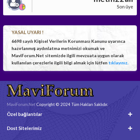
Son üye
YASAL UYARI !
6698 sayılı Kişisel Verilerin Korunması Kanunu uyarınca
hazırlanmış aydınlatma metnimizi okumak ve
MaviForum.Net sitemizde ilgili mevzuata uygun olarak
kullanılan çerezlerle ilgili bilgi almak için lütfen
tıklayınız.
MaviForum.Net
Copyright © 2024 Tüm Hakları Saklıdır.
Özel bağlantılar
Dost Sitelerimiz