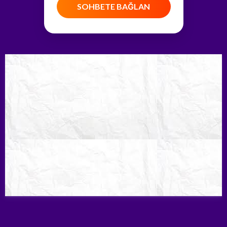
SOHBETE BAĞLAN