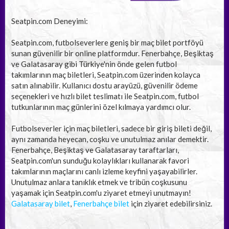
Seatpin.com Deneyimi:
Seatpin.com, futbolseverlere geniş bir maç bilet portföyü
sunan güvenilir bir online platformdur. Fenerbahçe, Beşiktaş
ve Galatasaray gibi Türkiye'nin önde gelen futbol
takımlarının maç biletleri, Seatpin.com üzerinden kolayca
satın alınabilir. Kullanıcı dostu arayüzü, güvenilir ödeme
seçenekleri ve hızlı bilet teslimatı ile Seatpin.com, futbol
tutkunlarının maç günlerini özel kılmaya yardımcı olur.
Futbolseverler için maç biletleri, sadece bir giriş bileti değil,
aynı zamanda heyecan, coşku ve unutulmaz anılar demektir.
Fenerbahçe, Beşiktaş ve Galatasaray taraftarları,
Seatpin.com'un sunduğu kolaylıkları kullanarak favori
takımlarının maçlarını canlı izleme keyfini yaşayabilirler.
Unutulmaz anlara tanıklık etmek ve tribün coşkusunu
yaşamak için Seatpin.com'u ziyaret etmeyi unutmayın!
Galatasaray bilet
,
Fenerbahçe bilet
için ziyaret edebilirsiniz.