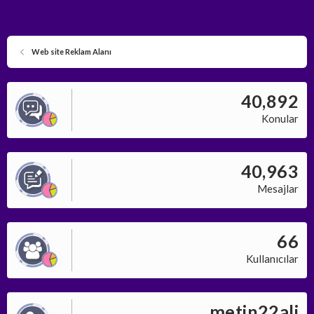
Web site Reklam Alanı
40,892
Konular
40,963
Mesajlar
66
Kullanıcılar
metin22ali