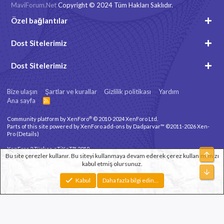
MaviForum.Net
Copyright © 2024 Tüm Hakları Saklıdır.
Özel bağlantılar
Dost Sitelerimiz
Dost Sitelerimiz
Bize ulaşın
Şartlar ve kurallar
Gizlilik politikası
Yardım
Ana sayfa
R
S
S
®
Community platform by XenForo
© 2010-2024 XenForo Ltd.
Parts of this site powered by
XenForo add-ons by Dadparvar™
©2011-2026
Xen-
Pro
(
Details
)
XenForo 2 Türkçe eTiKeT™ 2019
Üst
Bu site çerezler kullanır. Bu siteyi kullanmaya devam ederek çerez kullanımımızı
kabul etmiş olursunuz.
Xenforo Theme
© by ©XenTR
Alt
Genişlik
Toplam sorgu
12
Toplam zaman
0.1223s
En fazla bellek
Kabul
Daha fazla bilgi edin…
3.32MB