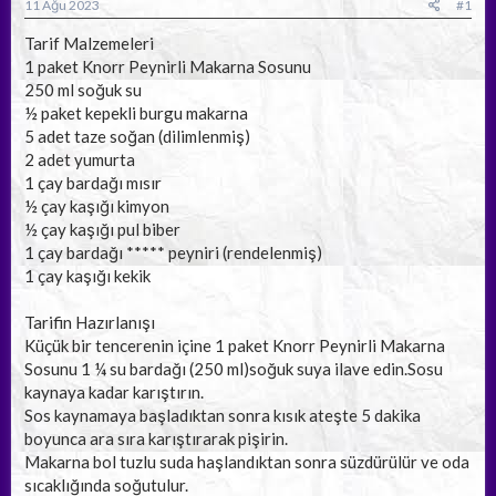
a
ç
11 Ağu 2023
#1
ş
t
l
a
Tarif Malzemeleri
a
r
1 paket Knorr Peynirli Makarna Sosunu
t
i
250 ml soğuk su
a
h
½ paket kepekli burgu makarna
n
i
5 adet taze soğan (dilimlenmiş)
2 adet yumurta
1 çay bardağı mısır
½ çay kaşığı kimyon
½ çay kaşığı pul biber
1 çay bardağı ***** peyniri (rendelenmiş)
1 çay kaşığı kekik
Tarifin Hazırlanışı
Küçük bir tencerenin içine 1 paket Knorr Peynirli Makarna
Sosunu 1 ¼ su bardağı (250 ml)soğuk suya ilave edin.Sosu
kaynaya kadar karıştırın.
Sos kaynamaya başladıktan sonra kısık ateşte 5 dakika
boyunca ara sıra karıştırarak pişirin.
Makarna bol tuzlu suda haşlandıktan sonra süzdürülür ve oda
sıcaklığında soğutulur.