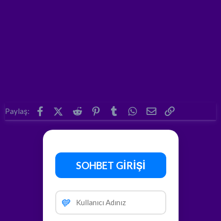
Facebook
X (Twitter)
Reddit
Pinterest
Tumblr
WhatsApp
E-posta
Link
Paylaş:
SOHBET GİRİŞİ
💙