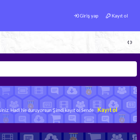
Giriş yap
Kayıt ol
Kayıt ol
rsiniz. Hadi Ne duruyorsun Şimdi kayıt ol Sende