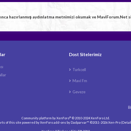
rınca hazırlanmış aydınlatma metnimizi okumak ve MaviForum.Net sitem
lar
Dost Sitelerimiz
ası
Turkcell
llar
Mavi Fm
Geveze
B
®
Community platform by XenForo
© 2010-2024 XenForo Ltd.
rts of this site powered by
XenForo add-ons by Dadparvar™
©2011-2026
Xen-Pro
(
Detai