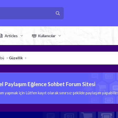
Articles
Kullanıcılar
übü
Güzellik
l Paylaşım Eğlence Sohbet Forum Sitesi
 yapmak için Lütfen kayıt olarak sınırsız şekilde paylaşım yapabili