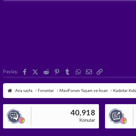
Facebook
X (Twitter)
Reddit
Pinterest
Tumblr
WhatsApp
E-posta
Link
Paylaş:
Ana sayfa
Forumlar
MaviForum Yaşam ve İnsan
Kadınlar Kul
40,918
Konular