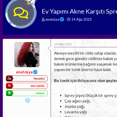
Ev Yapımı Akne Karşıtı Spr
K
B
anatoLya
14 Ağu 2023
o
a
n
ş
b
l
u
a
y
n
14 Ağu 2023
u
g
b
ı
Akneye meyilli bir cilde sahip olanla
a
ç
demek gece gündüz cildinize bakım ya
ş
t
bakım ürünlerine bağımlı yaşamak ise
l
a
yapımı bir tonik önerisi hazırladık.
a
r
anatoLya
t
i
Yönetici
a
h
Bu tonik için ihtiyacınız olan şeyler
n
i
Site Sahibi
Admin
Sprey şişesi (Küçük bir sprey şi
Çay ağacı yağı,
Jojoba yağı,
Lavanta yağı