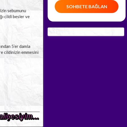
SOHBETE BAĞLAN
inizin sebumunu
ı cildi besler ve
ğından 5’er damla
e cildinizin emmesini