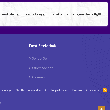
izde ilgili mevzuata uygun olarak kullanılan çerezlerle ilgili
Dost Sitelerimiz
Sohbet Sen
Özlem Sohbet
Gevezeci
ize ulaşın
Şartlar ve kurallar
Gizlilik politikası
Yardım
Ana sayfa
R
S
S
ls
)
Üst