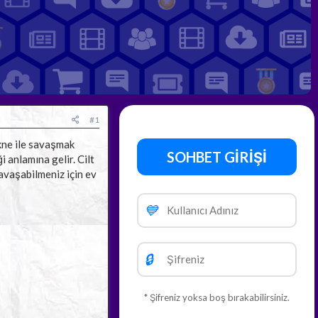
#1
Akne ile savaşmak
SOHBET GİRİŞİ
 anlamına gelir. Cilt
avaşabilmeniz için ev
💙
🔒
* Şifreniz yoksa boş bırakabilirsiniz.