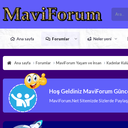
Ana sayfa
Forumlar
Neler yeni
Ana sayfa
Forumlar
MaviForum Yaşam ve İnsan
Kadınlar Kul
Hoş Geldiniz MaviForum Günce
MaviForum.Net Sitemizde Sizlerde Paylaşım