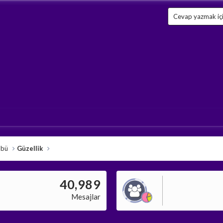
Cevap yazmak için
übü
Güzellik
40,989
Mesajlar