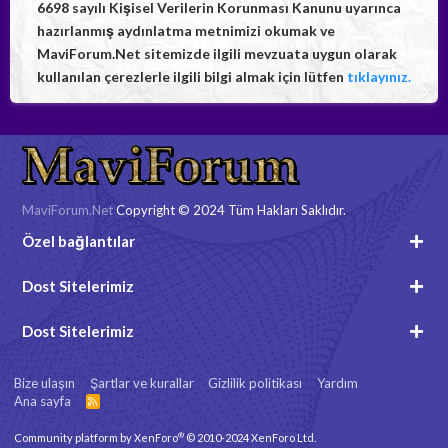
6698 sayılı Kişisel Verilerin Korunması Kanunu uyarınca
hazırlanmış aydınlatma metnimizi okumak ve
MaviForum.Net sitemizde ilgili mevzuata uygun olarak
kullanılan çerezlerle ilgili bilgi almak için lütfen
tıklayınız.
MaviForum.Net
Copyright © 2024 Tüm Hakları Saklıdır.
Özel bağlantılar
Dost Sitelerimiz
Dost Sitelerimiz
Bize ulaşın
Şartlar ve kurallar
Gizlilik politikası
Yardım
Ana sayfa
R
S
S
®
Community platform by XenForo
© 2010-2024 XenForo Ltd.