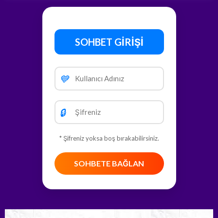
SOHBET GİRİŞİ
💙
🔒
* Şifreniz yoksa boş bırakabilirsiniz.
SOHBETE BAĞLAN