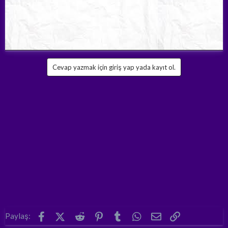
Cevap yazmak için giriş yap yada kayıt ol.
Facebook
X (Twitter)
Reddit
Pinterest
Tumblr
WhatsApp
E-posta
Link
Paylaş: