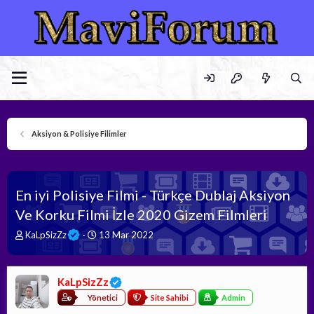
Aksiyon & Polisiye Filimler
En iyi Polisiye Filmi - Türkçe Dublaj Aksiyon
Ve Korku Filmi İzle 2020 Gizem Filmleri
K
B
KaLpSizZz
13 Mar 2022
o
a
n
ş
b
l
KaLpSizZz
u
a
y
n
Yönetici
Site Sahibi
Admin
u
g