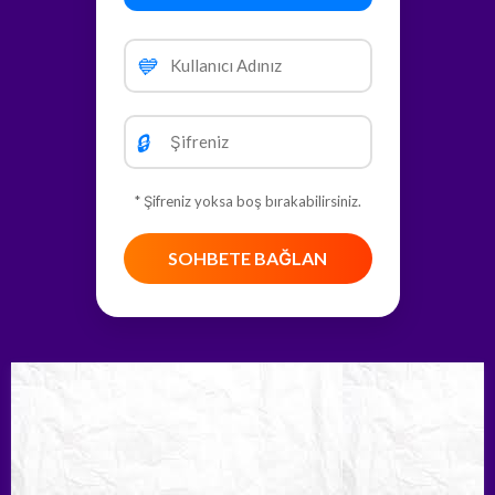
💙
🔒
* Şifreniz yoksa boş bırakabilirsiniz.
SOHBETE BAĞLAN