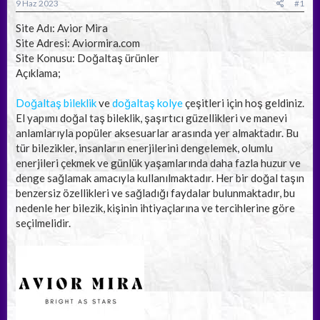
a
ç
9 Haz 2023
#1
ş
t
l
a
Site Adı: Avior Mira
a
r
Site Adresi: Aviormira.com
t
i
Site Konusu: Doğaltaş ürünler
a
h
Açıklama;
n
i
Doğaltaş bileklik
ve
doğaltaş kolye
çeşitleri için hoş geldiniz.
El yapımı doğal taş bileklik, şaşırtıcı güzellikleri ve manevi
anlamlarıyla popüler aksesuarlar arasında yer almaktadır. Bu
tür bilezikler, insanların enerjilerini dengelemek, olumlu
enerjileri çekmek ve günlük yaşamlarında daha fazla huzur ve
denge sağlamak amacıyla kullanılmaktadır. Her bir doğal taşın
benzersiz özellikleri ve sağladığı faydalar bulunmaktadır, bu
nedenle her bilezik, kişinin ihtiyaçlarına ve tercihlerine göre
seçilmelidir.