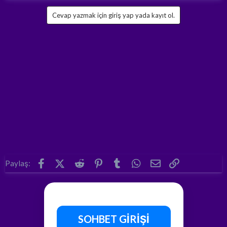
Cevap yazmak için giriş yap yada kayıt ol.
Facebook
X (Twitter)
Reddit
Pinterest
Tumblr
WhatsApp
E-posta
Link
Paylaş:
SOHBET GİRİŞİ