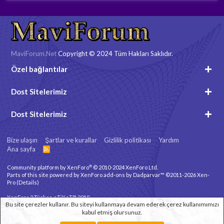
MaviForum.Net
Copyright © 2024 Tüm Hakları Saklıdır.
Özel bağlantılar
Dost Sitelerimiz
Dost Sitelerimiz
Bize ulaşın
Şartlar ve kurallar
Gizlilik politikası
Yardım
Ana sayfa
R
S
S
®
Community platform by XenForo
© 2010-2024 XenForo Ltd.
Parts of this site powered by
XenForo add-ons by Dadparvar™
©2011-2026
Xen-
Pro
(
Details
)
XenForo 2 Türkçe eTiKeT™ 2019
Bu site çerezler kullanır. Bu siteyi kullanmaya devam ederek çerez kullanımımızı
kabul etmiş olursunuz.
Xenforo Theme
© by ©XenTR