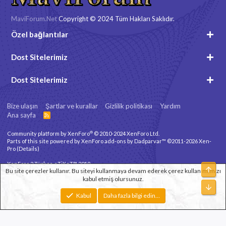
MaviForum.Net
Copyright © 2024 Tüm Hakları Saklıdır.
Özel bağlantılar
Dost Sitelerimiz
Dost Sitelerimiz
Bize ulaşın
Şartlar ve kurallar
Gizlilik politikası
Yardım
Ana sayfa
R
S
S
®
Community platform by XenForo
© 2010-2024 XenForo Ltd.
Parts of this site powered by
XenForo add-ons by Dadparvar™
©2011-2026
Xen-
Pro
(
Details
)
XenForo 2 Türkçe eTiKeT™ 2019
Üst
Bu site çerezler kullanır. Bu siteyi kullanmaya devam ederek çerez kullanımımızı
kabul etmiş olursunuz.
Xenforo Theme
© by ©XenTR
Alt
Genişlik
Toplam sorgu
12
Toplam zaman
0.1035s
En fazla bellek
Kabul
Daha fazla bilgi edin…
3.31MB