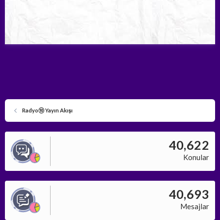
Radyo⑩ Yayın Akışı
40,622
Konular
40,693
Mesajlar