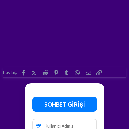
Facebook
X (Twitter)
Reddit
Pinterest
Tumblr
WhatsApp
E-posta
Link
Paylaş:
SOHBET GİRİŞİ
💙