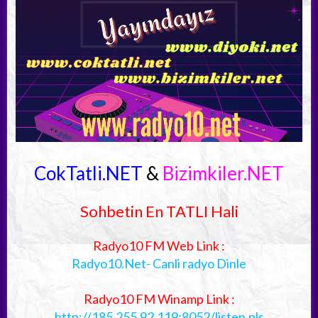
CokTatli.NET
&
Bizimkiler.NET
Sohbetin En TATLI Hali
Radyo10 FM Web Link :
Radyo10.Net- Canli radyo Dinle
Radyo10 FM Winamp Link :
http://185.255.92.119:8052/listen.pls