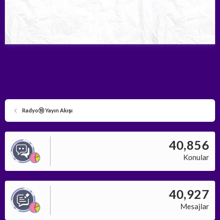
Radyo⑩ Yayın Akışı
40,856
Konular
40,927
Mesajlar