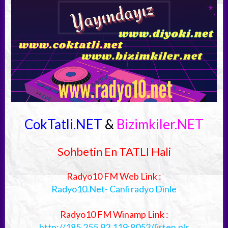
CokTatli.NET
&
Bizimkiler.NET
Sohbetin En TATLI Hali
Radyo10 FM Web Link :
Radyo10.Net- Canli radyo Dinle
Radyo10 FM Winamp Link :
http://185.255.92.119:8052/listen.pls