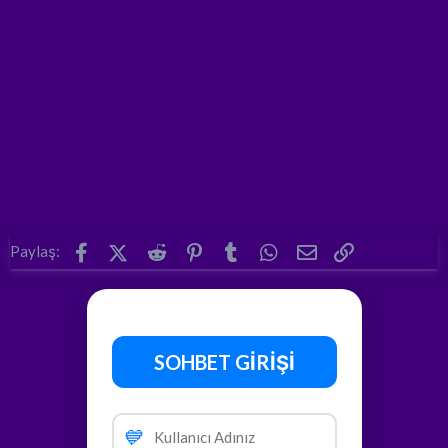
Facebook
X (Twitter)
Reddit
Pinterest
Tumblr
WhatsApp
E-posta
Link
Paylaş:
SOHBET GİRİŞİ
💙