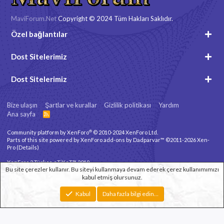
MaviForum.Net
Copyright © 2024 Tüm Hakları Saklıdır.
Özel bağlantılar
Dost Sitelerimiz
Dost Sitelerimiz
Bize ulaşın
Şartlar ve kurallar
Gizlilik politikası
Yardım
Ana sayfa
R
S
S
®
Community platform by XenForo
© 2010-2024 XenForo Ltd.
Parts of this site powered by
XenForo add-ons by Dadparvar™
©2011-2026
Xen-
Pro
(
Details
)
XenForo 2 Türkçe eTiKeT™ 2019
Bu site çerezler kullanır. Bu siteyi kullanmaya devam ederek çerez kullanımımızı
kabul etmiş olursunuz.
Xenforo Theme
© by ©XenTR
Genişlik
Toplam sorgu
12
Toplam zaman
0.1668s
En fazla bellek
Kabul
Daha fazla bilgi edin…
3.32MB