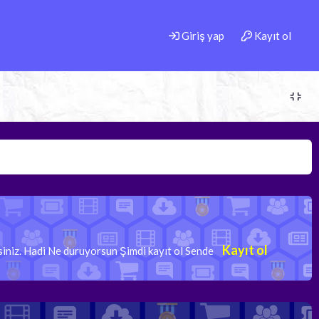
Giriş yap
Kayıt ol
Kayıt ol
rsiniz. Hadi Ne duruyorsun Şimdi kayıt ol Sende