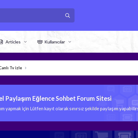
Articles
Kullanıcılar
Canlı Tv izle
l Paylaşım Eğlence Sohbet Forum Sitesi
 yapmak için Lütfen kayıt olarak sınırsız şekilde paylaşım yapabili