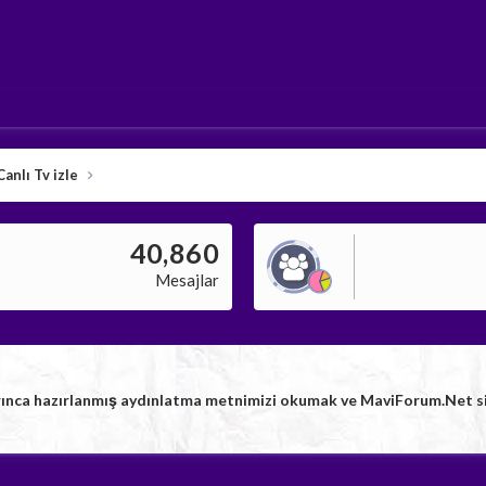
Canlı Tv izle
40,860
Mesajlar
rınca hazırlanmış aydınlatma metnimizi okumak ve MaviForum.Net sitem