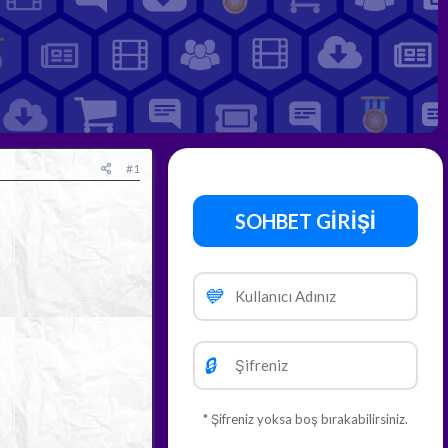
#1
SOHBET GİRİŞİ
💙
🔒
* Şifreniz yoksa boş bırakabilirsiniz.