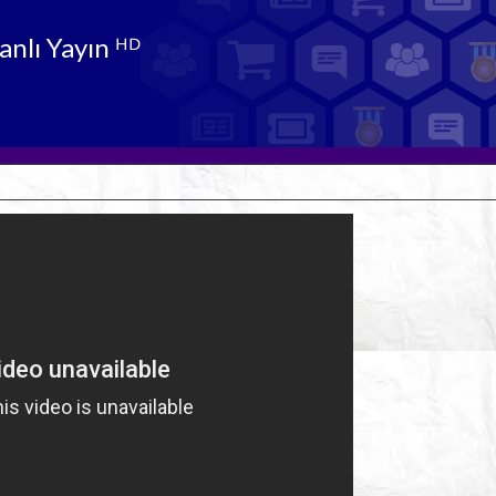
nlı Yayın ᴴᴰ