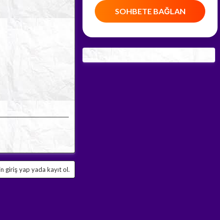
SOHBETE BAĞLAN
 giriş yap yada kayıt ol.