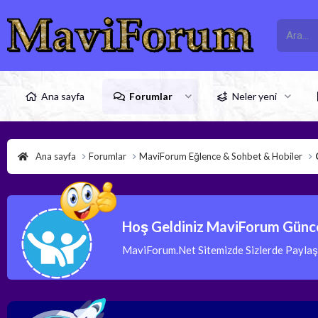
Ana sayfa
Forumlar
Neler yeni
Ana sayfa
Forumlar
MaviForum Eğlence & Sohbet & Hobiler
Hoş Geldiniz MaviForum Günce
MaviForum.Net Sitemizde Sizlerde Paylaşım