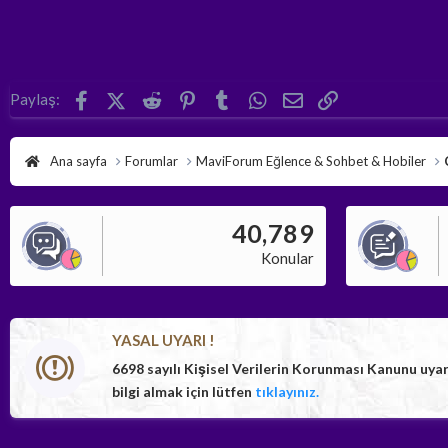
Facebook
X (Twitter)
Reddit
Pinterest
Tumblr
WhatsApp
E-posta
Link
Paylaş:
Ana sayfa
Forumlar
MaviForum Eğlence & Sohbet & Hobiler
40,789
Konular
YASAL UYARI !
6698 sayılı Kişisel Verilerin Korunması Kanunu uya
bilgi almak için lütfen
tıklayınız.