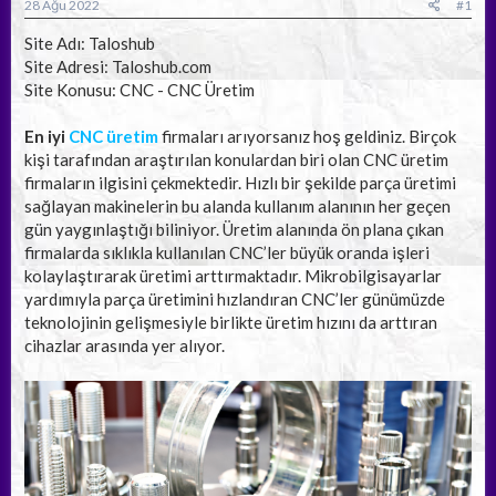
a
ç
28 Ağu 2022
#1
ş
t
l
a
Site Adı: Taloshub
a
r
Site Adresi: Taloshub.com
t
i
Site Konusu: CNC - CNC Üretim
a
h
n
i
En iyi
CNC üretim
firmaları arıyorsanız hoş geldiniz. Birçok
kişi tarafından araştırılan konulardan biri olan CNC üretim
firmaların ilgisini çekmektedir. Hızlı bir şekilde parça üretimi
sağlayan makinelerin bu alanda kullanım alanının her geçen
gün yaygınlaştığı biliniyor. Üretim alanında ön plana çıkan
firmalarda sıklıkla kullanılan CNC’ler büyük oranda işleri
kolaylaştırarak üretimi arttırmaktadır. Mikrobilgisayarlar
yardımıyla parça üretimini hızlandıran CNC’ler günümüzde
teknolojinin gelişmesiyle birlikte üretim hızını da arttıran
cihazlar arasında yer alıyor.