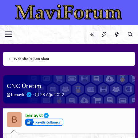
Web site Reklam Alanı
CNC Üretim
K
B
benaykt
28 Ağu 2022
o
a
n
ş
b
l
benaykt
u
a
B
y
n
kayıtlı Kullanıcı
u
g
b
ı