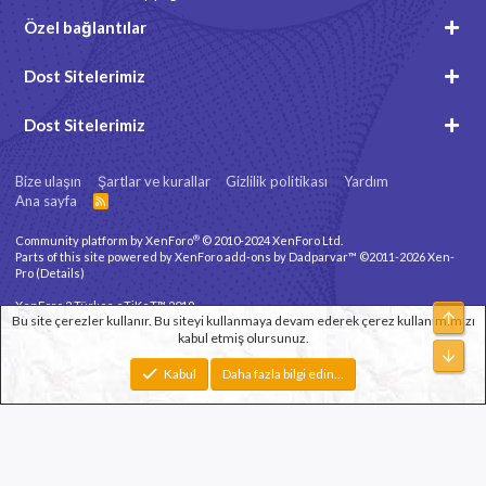
Özel bağlantılar
Dost Sitelerimiz
Dost Sitelerimiz
Bize ulaşın
Şartlar ve kurallar
Gizlilik politikası
Yardım
Ana sayfa
R
S
S
®
Community platform by XenForo
© 2010-2024 XenForo Ltd.
Parts of this site powered by
XenForo add-ons by Dadparvar™
©2011-2026
Xen-
Pro
(
Details
)
XenForo 2 Türkçe eTiKeT™ 2019
Üst
Bu site çerezler kullanır. Bu siteyi kullanmaya devam ederek çerez kullanımımızı
kabul etmiş olursunuz.
Xenforo Theme
© by ©XenTR
Alt
Genişlik
Toplam sorgu
12
Toplam zaman
0.1018s
En fazla bellek
Kabul
Daha fazla bilgi edin…
3.30MB