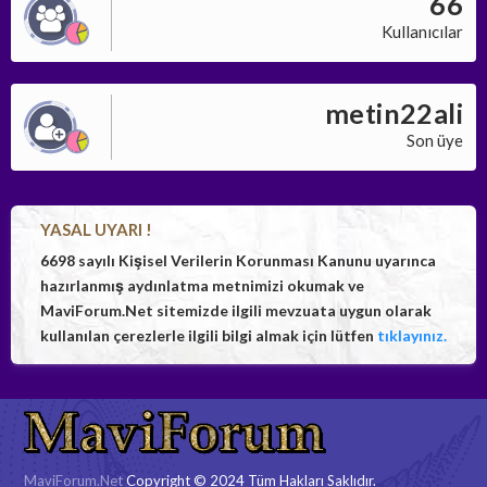
66
Kullanıcılar
metin22ali
Son üye
YASAL UYARI !
6698 sayılı Kişisel Verilerin Korunması Kanunu uyarınca
hazırlanmış aydınlatma metnimizi okumak ve
MaviForum.Net sitemizde ilgili mevzuata uygun olarak
kullanılan çerezlerle ilgili bilgi almak için lütfen
tıklayınız.
MaviForum.Net
Copyright © 2024 Tüm Hakları Saklıdır.