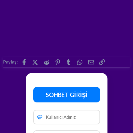
Facebook
X (Twitter)
Reddit
Pinterest
Tumblr
WhatsApp
E-posta
Link
Paylaş:
SOHBET GİRİŞİ
💙