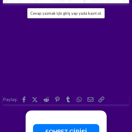
Cevap yazmak için giriş yap yada kayıt ol.
Facebook
X (Twitter)
Reddit
Pinterest
Tumblr
WhatsApp
E-posta
Link
Paylaş:
SOHBET GİRİŞİ