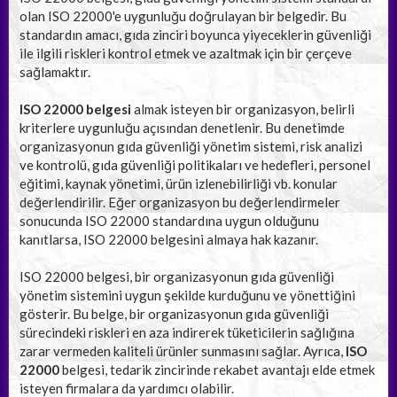
olan ISO 22000'e uygunluğu doğrulayan bir belgedir. Bu
standardın amacı, gıda zinciri boyunca yiyeceklerin güvenliği
ile ilgili riskleri kontrol etmek ve azaltmak için bir çerçeve
sağlamaktır.
ISO 22000 belgesi
almak isteyen bir organizasyon, belirli
kriterlere uygunluğu açısından denetlenir. Bu denetimde
organizasyonun gıda güvenliği yönetim sistemi, risk analizi
ve kontrolü, gıda güvenliği politikaları ve hedefleri, personel
eğitimi, kaynak yönetimi, ürün izlenebilirliği vb. konular
değerlendirilir. Eğer organizasyon bu değerlendirmeler
sonucunda ISO 22000 standardına uygun olduğunu
kanıtlarsa, ISO 22000 belgesini almaya hak kazanır.
ISO 22000 belgesi, bir organizasyonun gıda güvenliği
yönetim sistemini uygun şekilde kurduğunu ve yönettiğini
gösterir. Bu belge, bir organizasyonun gıda güvenliği
sürecindeki riskleri en aza indirerek tüketicilerin sağlığına
zarar vermeden kaliteli ürünler sunmasını sağlar. Ayrıca,
ISO
22000
belgesi, tedarik zincirinde rekabet avantajı elde etmek
isteyen firmalara da yardımcı olabilir.