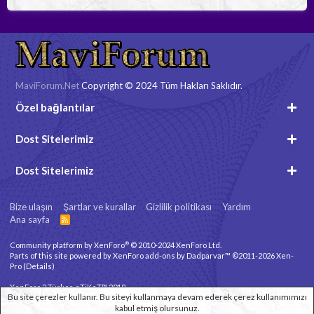
MaviForum.Net
Copyright © 2024 Tüm Hakları Saklıdır.
Özel bağlantılar
Dost Sitelerimiz
Dost Sitelerimiz
Bize ulaşın
Şartlar ve kurallar
Gizlilik politikası
Yardım
Ana sayfa
R
S
S
®
Community platform by XenForo
© 2010-2024 XenForo Ltd.
Parts of this site powered by
XenForo add-ons by Dadparvar™
©2011-2026
Xen-
Pro
(
Details
)
XenForo 2 Türkçe eTiKeT™ 2019
Bu site çerezler kullanır. Bu siteyi kullanmaya devam ederek çerez kullanımımızı
kabul etmiş olursunuz.
Xenforo Theme
© by ©XenTR