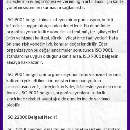
süreçlerinin iyileştirilmesi ve verimliliğin artırılması için kalite
yönetim sistemleri kurmasını sağlamaktır.
ISO 9001 belgesi almak isteyen bir organizasyon, belirli
kriterlere uygunluk açısından denetlenir. Bu denetimde
organizasyonun kalite yönetim sistemi, müşteri şikayetleri,
ürün ve hizmet kalitesi, sürekli iyileştirme faaliyetleri, hata
önleme, risk yönetimi vb. konular değerlendirilir. Eğer
organizasyon bu değerlendirmeler sonucunda
ISO 9001
standardına uygun olduğunu kanıtlarsa, ISO 9001 belgesini
almaya hak kazanır.
ISO 9001 belgesi, bir organizasyonun ürün ve hizmetlerinde
kalitenin yükseltilmesine, müşteri memnuniyetinin
artırılmasına ve iş süreçlerinin iyileştirilmesine yardımcı olur.
Ayrıca, ISO 9001 belgesi, organizasyonların tedarik
zincirinde rekabet avantajı elde etmelerine de yardımcı
olabilir.
ISO 22000 Belgesi Nedir?
ISO 22000 belgesi, gıda güvenliği yönetim sistemi standardı