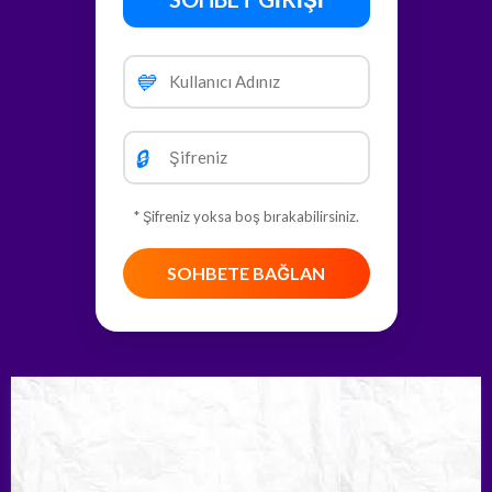
💙
🔒
* Şifreniz yoksa boş bırakabilirsiniz.
SOHBETE BAĞLAN