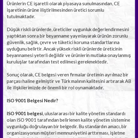
Ürünlerin CE işaretli olarak piyasaya sunulmasından, CE
işaretinin ürüne iliştirilmesinden üretici sorumlu
tutulmaktadır.
Düşük riskli ürünlerde, üreticiler uygunluk değerlendirmesini
yaptıktan sonra bir beyanname yayınlayarak ürünün zorunlu
güvenlik, sağlık, çevre ve tüketici koruma standartlarına
uyduğunu belirtir. Ancak yüksek riskli ürünlerde üreticinin
beyannamesi yeterli değildir ve ürünlerin mutlaka onaylanmış
kuruluşlar tarafından test edilmesi gerekmektedir.
Sonuç olarak, CE belgesi veren firmalar üretimin ayrılmaz bir
parçası haline gelmiştir ve Türk malının kalitesini artırarak AB
ile ilişkilerimizde de önemli bir rol oynamaktadır.
ISO 9001 Belgesi Nedir?
ISO 9001 belgesi
, uluslararası bir kalite yönetim standardı
olan ISO 9001 tarafından belirlenen kalite yönetim sistemine
uygunluğu doğrulayan bir belgedir. Bu standardın amacı, bir
organizasyonun müşteri memnuniyetini arttırması, işletme