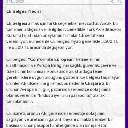
a
ç
6 May 2023
#1
ş
t
l
a
CE Belgesi Nedir?
a
r
t
i
CE belgesi
almak için farklı seçenekler mevcuttur. Ancak, bu
a
h
tamamen aldığınız yerle ilgilidir. Genellikle Türk Akreditasyon
n
i
Kurumu tarafından onaylanan firmalar CE sertifikası
verebiliyor. Bu nedenle CE belgesi fiyatı genellikle 5,500 TL
ile 6,500 TL arasında değişebiliyor.
CE belgesi,
"Conformite European"
kelimelerinin
kısaltmasıdır ve Avrupa Birliği'nin sağlık, güvenlik, çevre ve
tüketicinin korunması konusunda oluşturduğu temel
gerekliliklere uygun olduğunu gösterir. Ce belgesi taşımayan
ürünler AB ülkelerine giremez, bu nedenle
CE işareti
, bir
ürünün Avrupa Birliği iç pazarında serbestçe dolaşımına
olanak veren bir "Endüstriyel ürün pasaportu" olarak
tanımlanabilir.
CE işareti, ürünün AB içerisinde serbestçe dolaşımını
sağlayan ve üreticinin garanti beyanı olmakla beraber bir
bakıma ürünün pasaportu niteliğinde olan bir işarettir.