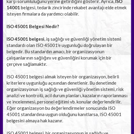
karşı sorumluluğunu yerine getirdiğini gösterir. Ayrıca,
ISO
14001
belgesi, tedarik zincirinde rekabet avantajı elde etmek
isteyen firmalara da yardımcı olabilir.
ISO 45001 Belgesi Nedir?
ISO 45001 belgesi
, iş sağlığı ve güvenliği yönetim sistemi
standardı olan ISO 45001'e uygunluğu doğrulayan bir
belgedir. Bu standardın amacı, bir organizasyonun
çalışanlarının sağlığını ve güvenliğini korumak için bir
çerçeve sağlamaktır.
ISO 45001 belgesi almak isteyen bir organizasyon, belirli
kriterlere uygunluğu açısından denetlenir. Bu denetimde
organizasyonun iş sağlığı ve güvenliği yönetim sistemi, risk
analizi ve kontrolü, acil durum planları, kazaların raporlanması
ve incelenmesi, personel eğitimi vb. konular değerlendirilir.
Eğer organizasyon bu değerlendirmeler sonucunda ISO
45001 standardına uygun olduğunu kanıtlarsa, ISO 45001
belgesini almaya hak kazanır.
ISO 45001 belgesi, bir organizasyonun iş sağlığı ve