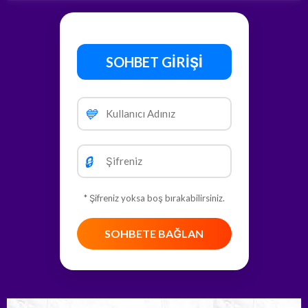
SOHBET GİRİŞİ
💙
🔒
* Şifreniz yoksa boş bırakabilirsiniz.
SOHBETE BAĞLAN