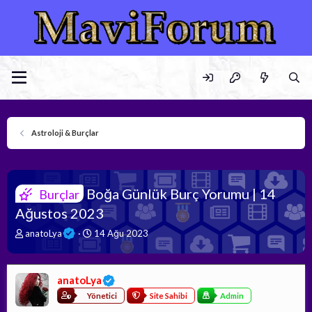
Astroloji & Burçlar
Boğa Günlük Burç Yorumu | 14
Burçlar
Ağustos 2023
K
B
anatoLya
14 Ağu 2023
o
a
n
ş
b
l
anatoLya
u
a
y
n
Yönetici
Site Sahibi
Admin
u
g