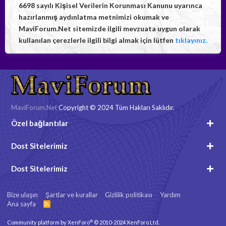
6698 sayılı Kişisel Verilerin Korunması Kanunu uyarınca
hazırlanmış aydınlatma metnimizi okumak ve
MaviForum.Net sitemizde ilgili mevzuata uygun olarak
kullanılan çerezlerle ilgili bilgi almak için lütfen
tıklayınız.
MaviForum.Net
Copyright © 2024 Tüm Hakları Saklıdır.
Özel bağlantılar
Dost Sitelerimiz
Dost Sitelerimiz
Bize ulaşın
Şartlar ve kurallar
Gizlilik politikası
Yardım
Ana sayfa
R
S
S
®
Community platform by XenForo
© 2010-2024 XenForo Ltd.