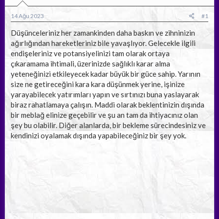
b
ı
a
ç
14 Ağu 2023
#1
ş
t
l
a
Düşünceleriniz her zamankinden daha baskın ve zihninizin
a
r
ağırlığından hareketleriniz bile yavaşlıyor. Gelecekle ilgili
t
i
endişeleriniz ve potansiyelinizi tam olarak ortaya
a
h
çıkaramama ihtimali, üzerinizde sağlıklı karar alma
n
i
yeteneğinizi etkileyecek kadar büyük bir güce sahip. Yarının
size ne getireceğini kara kara düşünmek yerine, işinize
yarayabilecek yatırımları yapın ve sırtınızı buna yaslayarak
biraz rahatlamaya çalışın. Maddi olarak beklentinizin dışında
bir meblağ elinize geçebilir ve şu an tam da ihtiyacınız olan
şey bu olabilir. Diğer alanlarda, bir bekleme sürecindesiniz ve
kendinizi oyalamak dışında yapabileceğiniz bir şey yok.