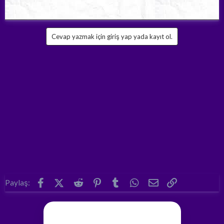
Cevap yazmak için giriş yap yada kayıt ol.
Facebook
X (Twitter)
Reddit
Pinterest
Tumblr
WhatsApp
E-posta
Link
Paylaş: