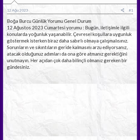
b
ı
a
ç
12 Ağu 2023
#1
ş
t
l
a
Boğa Burcu Günlük Yorumu Genel Durum
a
r
12 Ağustos 2023 Cumartesi yorumu : Bugün, iletişimle ilgili
t
i
konularda yoğunluk yaşanabilir. Çevresel koşullara uygunluk
a
h
göstermek isterken biraz daha sabırlı olmaya çalışmalısınız.
n
i
Sorunların ve sıkıntıların geride kalmasını arzu ediyorsanız,
atacak olduğunuz adımları da ona göre atmanız gerektiğini
unutmayın. Her açıdan çok daha bilinçli olmanız gereken bir
gündesiniz.