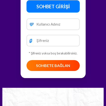
SOHBET GİRİŞİ
💙
🔒
* Şifreniz yoksa boş bırakabilirsiniz.
SOHBETE BAĞLAN