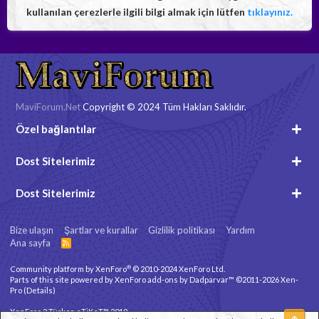
kullanılan çerezlerle ilgili bilgi almak için lütfen
tıklayınız.
MaviForum.Net
Copyright © 2024 Tüm Hakları Saklıdır.
Özel bağlantılar
Dost Sitelerimiz
Dost Sitelerimiz
Bize ulaşın
Şartlar ve kurallar
Gizlilik politikası
Yardım
Ana sayfa
R
S
S
®
Community platform by XenForo
© 2010-2024 XenForo Ltd.
Parts of this site powered by
XenForo add-ons by Dadparvar™
©2011-2026
Xen-
Pro
(
Details
)
XenForo 2 Türkçe eTiKeT™ 2019