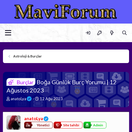
Astroloji & Burçlar
Boğa Günlük Burç Yorumu | 12
Burçlar
Ağustos 2023
K
B
anatoLya
12 Ağu 2023
o
a
n
ş
b
l
anatoLya
u
a
y
n
Yönetici
Site Sahibi
Admin
u
g