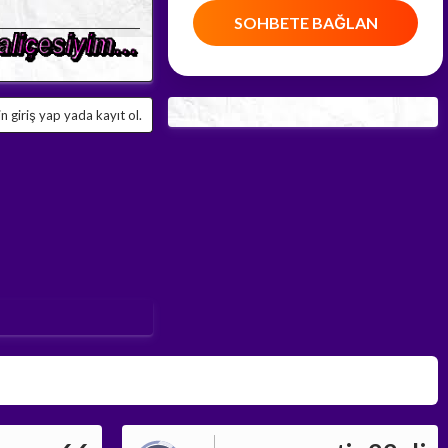
SOHBETE BAĞLAN
 giriş yap yada kayıt ol.