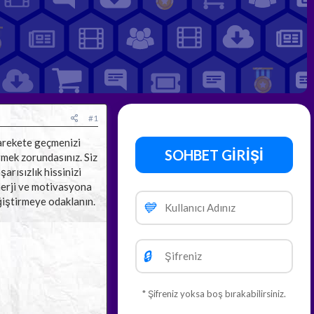
#1
harekete geçmenizi
SOHBET GİRİŞİ
rmek zorundasınız. Siz
arısızlık hissinizi
nerji ve motivasyona
ğiştirmeye odaklanın.​
💙
🔒
* Şifreniz yoksa boş bırakabilirsiniz.