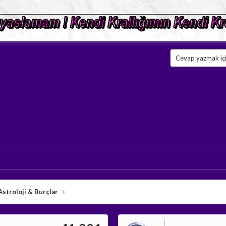
Cevap yazmak için
Astroloji & Burçlar