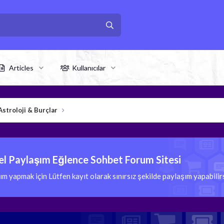
Articles
Kullanıcılar
Astroloji & Burçlar
l Paylaşım Eğlence Sohbet Forum Sitesi
 yapmak için Lütfen kayıt olarak sınırsız şekilde paylaşım yapabili