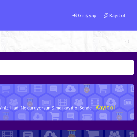
Giriş yap
Kayıt ol
Kayıt ol
rsiniz. Hadi Ne duruyorsun Şimdi kayıt ol Sende