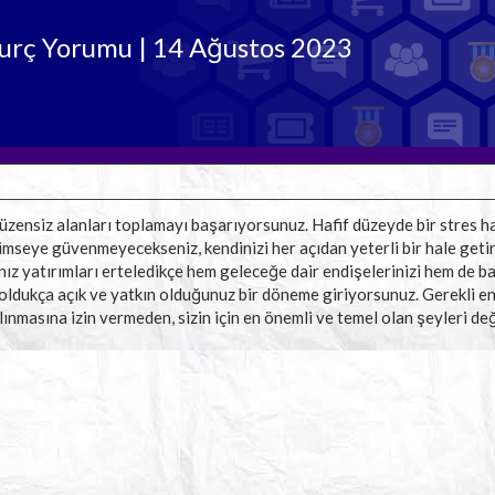
urç Yorumu | 14 Ağustos 2023
üzensiz alanları toplamayı başarıyorsunuz. Hafif düzeyde bir stres 
imseye güvenmeyecekseniz, kendinizi her açıdan yeterli bir hale geti
ız yatırımları erteledikçe hem geleceğe dair endişelerinizi hem de baş
 oldukça açık ve yatkın olduğunuz bir döneme giriyorsunuz. Gerekli e
çalınmasına izin vermeden, sizin için en önemli ve temel olan şeyleri de