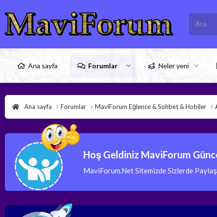
Ana sayfa
Forumlar
Neler yeni
Ana sayfa
Forumlar
MaviForum Eğlence & Sohbet & Hobiler
Hoş Geldiniz MaviForum Günce
MaviForum.Net Sitemizde Sizlerde Paylaşım