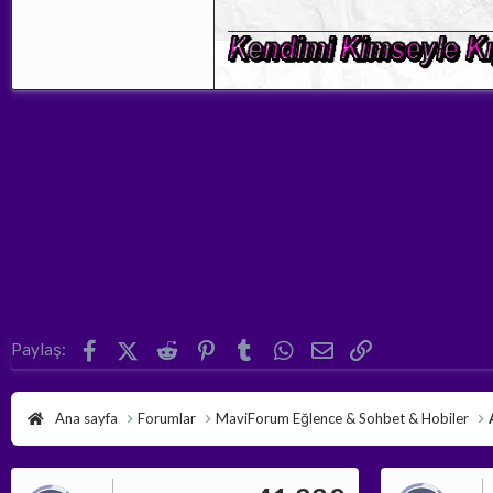
Facebook
X (Twitter)
Reddit
Pinterest
Tumblr
WhatsApp
E-posta
Link
Paylaş:
Ana sayfa
Forumlar
MaviForum Eğlence & Sohbet & Hobiler