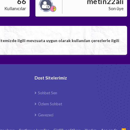
66
metin22ali
Kullanıcılar
Son üye
izde ilgili mevzuata uygun olarak kullanılan çerezlerle ilgili
Dost Sitelerimiz
Sohbet Sen
Özlem Sohbet
Gevezeci