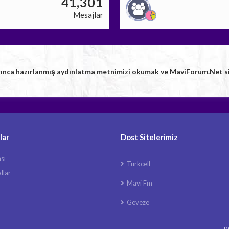
41,301
Mesajlar
rınca hazırlanmış aydınlatma metnimizi okumak ve MaviForum.Net sitem
lar
Dost Sitelerimiz
ası
Turkcell
llar
Mavi Fm
Geveze