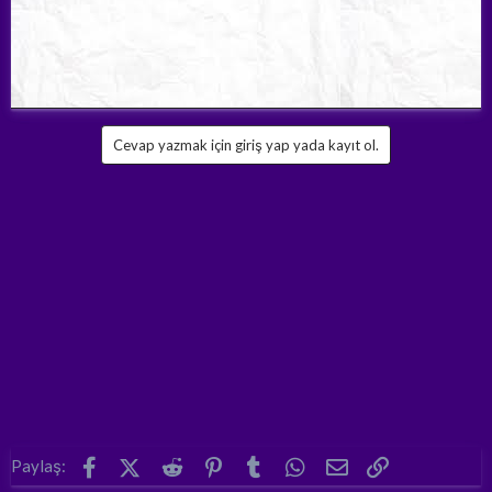
Cevap yazmak için giriş yap yada kayıt ol.
Facebook
X (Twitter)
Reddit
Pinterest
Tumblr
WhatsApp
E-posta
Link
Paylaş: