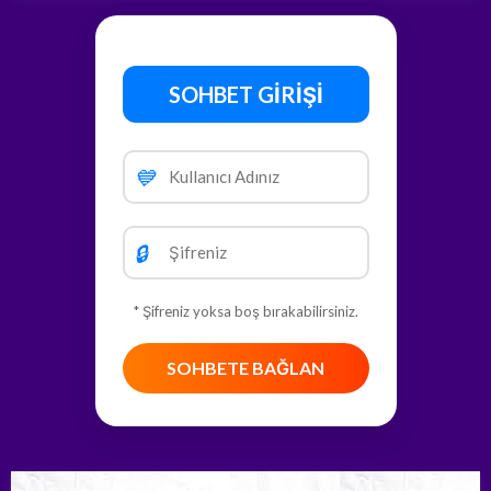
SOHBET GİRİŞİ
💙
🔒
* Şifreniz yoksa boş bırakabilirsiniz.
SOHBETE BAĞLAN