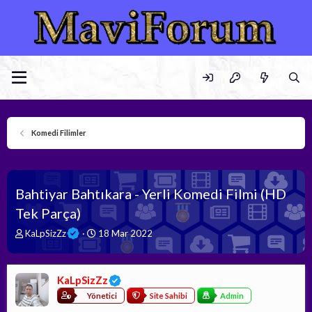
Komedi Filimler
Bahtiyar Bahtıkara - Yerli Komedi Filmi (HD
Tek Parça)
K
B
KaLpSizZz
18 Mar 2022
o
a
n
ş
b
l
KaLpSizZz
u
a
y
n
Yönetici
Site Sahibi
Admin
u
g