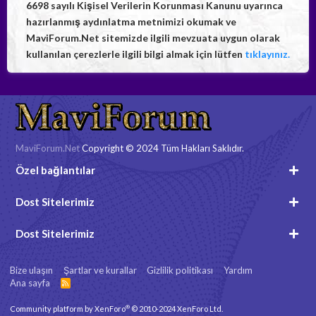
6698 sayılı Kişisel Verilerin Korunması Kanunu uyarınca
hazırlanmış aydınlatma metnimizi okumak ve
MaviForum.Net sitemizde ilgili mevzuata uygun olarak
kullanılan çerezlerle ilgili bilgi almak için lütfen
tıklayınız.
MaviForum.Net
Copyright © 2024 Tüm Hakları Saklıdır.
Özel bağlantılar
Dost Sitelerimiz
Dost Sitelerimiz
Bize ulaşın
Şartlar ve kurallar
Gizlilik politikası
Yardım
Ana sayfa
R
S
S
®
Community platform by XenForo
© 2010-2024 XenForo Ltd.