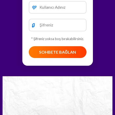
💙
🔒
* Şifreniz yoksa boş bırakabilirsiniz.
SOHBETE BAĞLAN