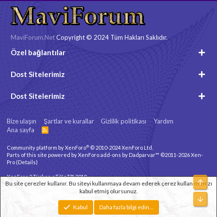
MaviForum.Net
Copyright © 2024 Tüm Hakları Saklıdır.
Özel bağlantılar
Dost Sitelerimiz
Dost Sitelerimiz
Bize ulaşın
Şartlar ve kurallar
Gizlilik politikası
Yardım
Ana sayfa
R
S
S
®
Community platform by XenForo
© 2010-2024 XenForo Ltd.
Parts of this site powered by
XenForo add-ons by Dadparvar™
©2011-2026
Xen-
Pro
(
Details
)
XenForo 2 Türkçe eTiKeT™ 2019
Üst
Bu site çerezler kullanır. Bu siteyi kullanmaya devam ederek çerez kullanımımızı
kabul etmiş olursunuz.
Xenforo Theme
© by ©XenTR
Alt
Genişlik
Toplam sorgu
13
Toplam zaman
0.0702s
En fazla bellek
Kabul
Daha fazla bilgi edin…
3.42MB