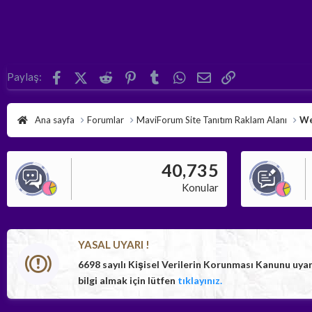
Facebook
X (Twitter)
Reddit
Pinterest
Tumblr
WhatsApp
E-posta
Link
Paylaş:
Ana sayfa
Forumlar
MaviForum Site Tanıtım Raklam Alanı
We
40,735
Konular
YASAL UYARI !
6698 sayılı Kişisel Verilerin Korunması Kanunu uya
bilgi almak için lütfen
tıklayınız.