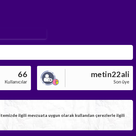
66
metin22ali
Kullanıcılar
Son üye
izde ilgili mevzuata uygun olarak kullanılan çerezlerle ilgili