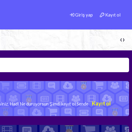
Giriş yap
Kayıt ol
Kayıt ol
rsiniz. Hadi Ne duruyorsun Şimdi kayıt ol Sende