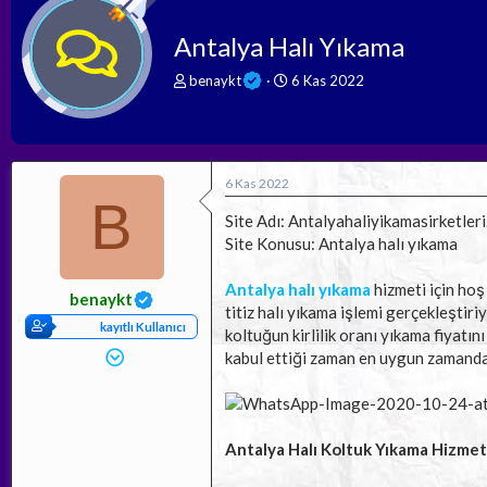
Antalya Halı Yıkama
K
B
benaykt
6 Kas 2022
o
a
n
ş
b
l
u
a
y
n
6 Kas 2022
u
g
B
b
ı
Site Adı: Antalyahaliyikamasirketler
a
ç
Site Konusu: Antalya halı yıkama
ş
t
l
a
Antalya halı yıkama
hizmeti için hoş
a
r
benaykt
titiz halı yıkama işlemi gerçekleştir
t
i
kayıtlı Kullanıcı
a
h
koltuğun kirlilik oranı yıkama fiyatın
n
i
kabul ettiği zaman en uygun zamanda
Antalya Halı Koltuk Yıkama Hizmet