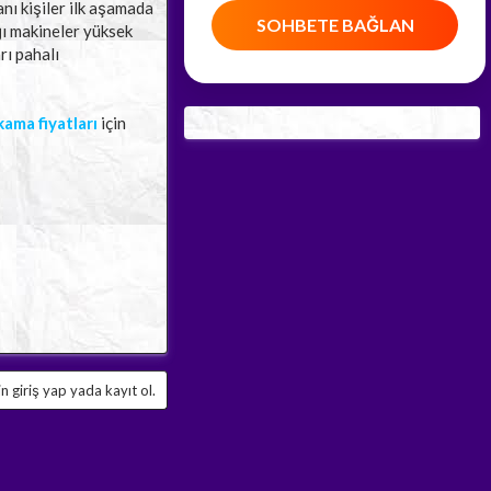
anı kişiler ilk aşamada
SOHBETE BAĞLAN
ğı makineler yüksek
rı pahalı
kama fiyatları
için
 giriş yap yada kayıt ol.