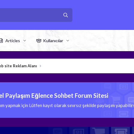
Articles
Kullanıcılar
b site Reklam Alanı
l Paylaşım Eğlence Sohbet Forum Sitesi
 yapmak için Lütfen kayıt olarak sınırsız şekilde paylaşım yapabili