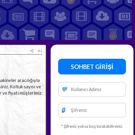
#1
SOHBET GİRİŞİ
akineler aracılığıyla
iniz. Koltuk sayısı ve
💙
or ve fiyatı müşterimiz
🔒
* Şifreniz yoksa boş bırakabilirsiniz.