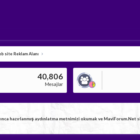
b site Reklam Alanı
40,806
Mesajlar
rınca hazırlanmış aydınlatma metnimizi okumak ve MaviForum.Net sitem