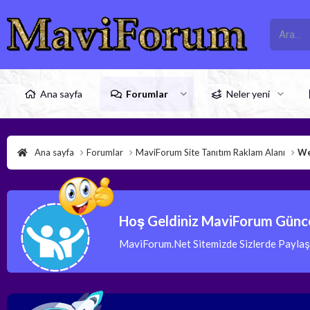
Ana sayfa
Forumlar
Neler yeni
Ana sayfa
Forumlar
MaviForum Site Tanıtım Raklam Alanı
We
Hoş Geldiniz MaviForum Günce
MaviForum.Net Sitemizde Sizlerde Paylaşım